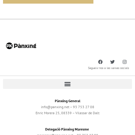
Segueix-nos a les xarxes socials
Pànxing General
info@panxing.net – 93 753 27 08
Enric Morera 25, 08339 – Vilassar de Dalt
Delegació Pànxing Maresme