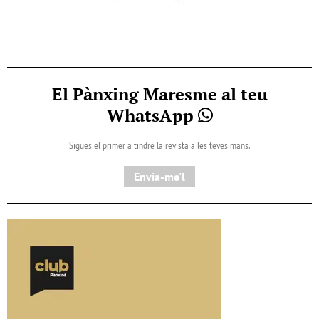
El Pànxing Maresme al teu
WhatsApp
Sigues el primer a tindre la revista a les teves mans.
Envia-me'l