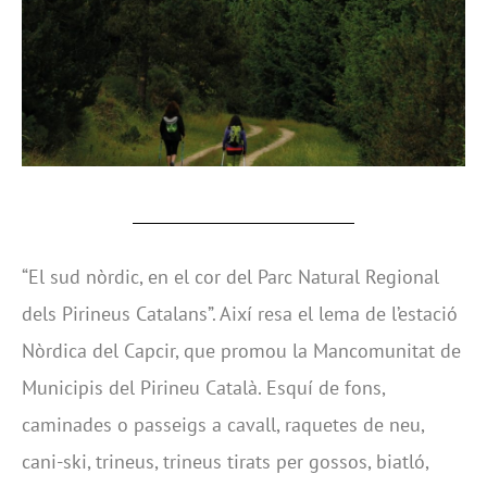
“El sud nòrdic, en el cor del Parc Natural Regional
dels Pirineus Catalans”. Així resa el lema de l’estació
Nòrdica del Capcir, que promou la Mancomunitat de
Municipis del Pirineu Català. Esquí de fons,
caminades o passeigs a cavall, raquetes de neu,
cani-ski, trineus, trineus tirats per gossos, biatló,