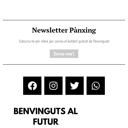
Newsletter Pànxing
Subscriu-te per rebre per correu el butlletí gratuït de Pànxing.net​
Envia-me'l