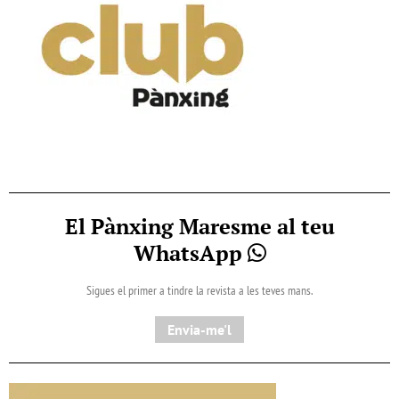
El Pànxing Maresme al teu
WhatsApp
Sigues el primer a tindre la revista a les teves mans.
Envia-me'l