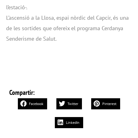
l’estació-.
L’ascensió a la Llosa, espai nòrdic del Capcir, és una
de les sortides que ofereix el programa Cerdanya
Senderisme de Salut.
Compartir:
Facebook
Twitter
Pinterest
LinkedIn