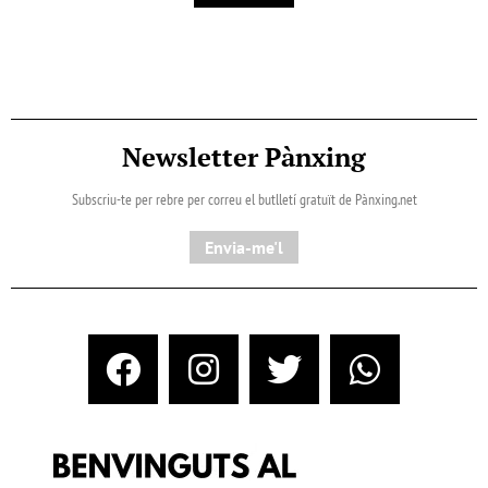
Newsletter Pànxing
Subscriu-te per rebre per correu el butlletí gratuït de Pànxing.net​
Envia-me'l