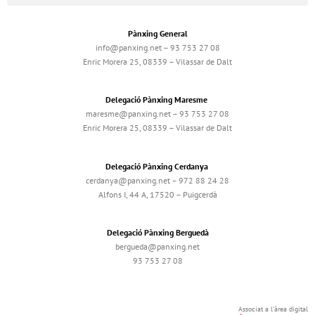
Pànxing General
info@panxing.net – 93 753 27 08
Enric Morera 25, 08339 – Vilassar de Dalt
Delegació Pànxing Maresme
maresme@panxing.net – 93 753 27 08
Enric Morera 25, 08339 – Vilassar de Dalt
Delegació Pànxing Cerdanya
cerdanya@panxing.net – 972 88 24 28
Alfons I, 44 A, 17520 – Puigcerdà
Delegació Pànxing Berguedà
bergueda@panxing.net
93 753 27 08
Associat a l'àrea digital