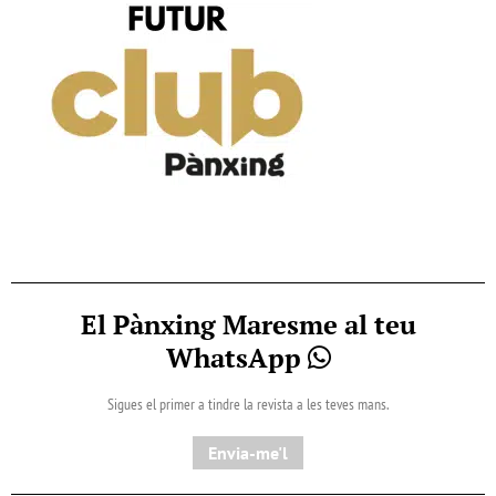
El Pànxing Maresme al teu
WhatsApp
Sigues el primer a tindre la revista a les teves mans.
Envia-me'l