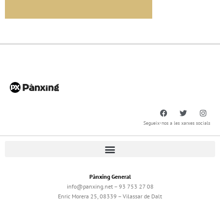
Segueix-nos a les xarxes socials
Pànxing General
info@panxing.net – 93 753 27 08
Enric Morera 25, 08339 – Vilassar de Dalt