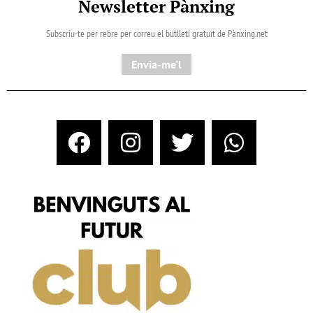
Newsletter Pànxing
Subscriu-te per rebre per correu el butlletí gratuït de Pànxing.net​
Envia-me'l