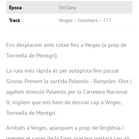
Època
Tot l’any
Track
Verges – Colomers – 777
Ens desplacem amb cotxe fins a Verges (a prop de
Torroella de Montgrí).
La ruta més ràpida és per autopista fins passat
Girona. Prenem la sortida Palamós –Banyoles- Olot i
agafem direcció Palamós per la Carretera Nacional
II; vigilem que ens hem de desviar cap a Verges,
Torroella de Montgrí.
Arribats a Verges, aparquem a prop de l’església i
prenem el carrer de la Font, que ens portarà cap als