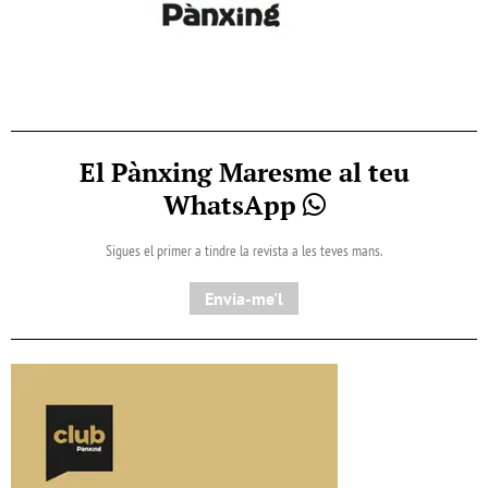
El Pànxing Maresme al teu
WhatsApp
Sigues el primer a tindre la revista a les teves mans.
Envia-me'l