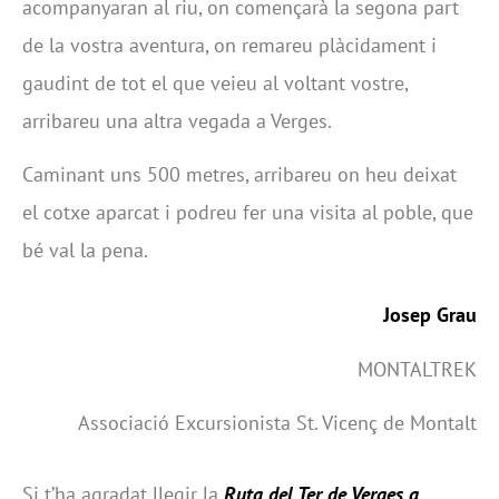
acompanyaran al riu, on començarà la segona part
de la vostra aventura, on remareu plàcidament i
gaudint de tot el que veieu al voltant vostre,
arribareu una altra vegada a Verges.
Caminant uns 500 metres, arribareu on heu deixat
el cotxe aparcat i podreu fer una visita al poble, que
bé val la pena.
Josep Grau
MONTALTREK
Associació Excursionista St. Vicenç de Montalt
Si t’ha agradat llegir la
Ruta del Ter de Verges a