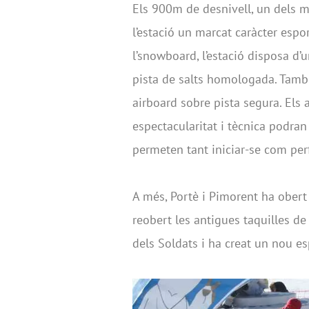
Els 900m de desnivell, un dels m
l’estació un marcat caràcter espo
l’snowboard, l’estació disposa d
pista de salts homologada. També
airboard sobre pista segura. Els 
espectacularitat i tècnica podra
permeten tant iniciar-se com per
A més, Portè i Pimorent ha obert 
reobert les antigues taquilles d
dels Soldats i ha creat un nou es