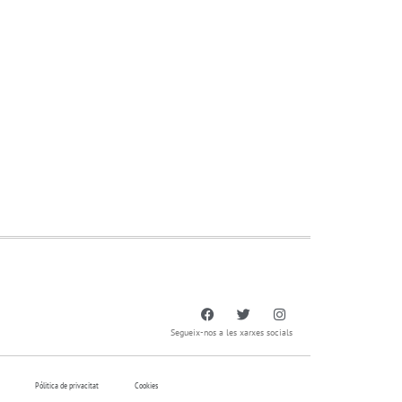
Segueix-nos a les xarxes socials
Pólitica de privacitat
Cookies