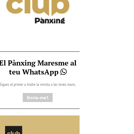
El Pànxing Maresme al
teu WhatsApp
Sigues el primer a tindre la revista a les teves mans.
Envia-me'l