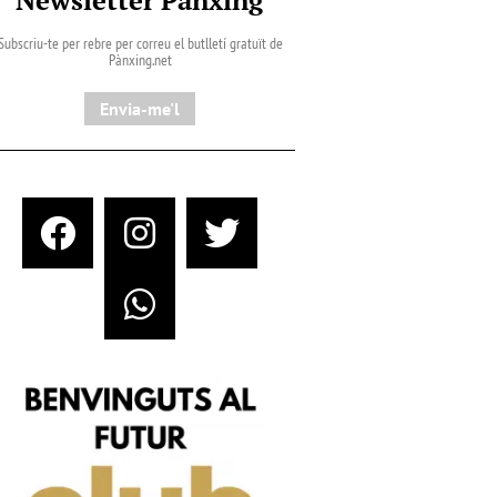
Subscriu-te per rebre per correu el butlletí gratuït de
Pànxing.net​
Envia-me'l