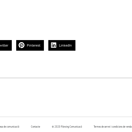
witter
Pinterest
LinkedIn
resa de comunicació
Contacte
© 2020 Pànxing Comunicacó
Termes de servei i condicions de venda