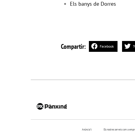
Els banys de Dorres
Compartir:
Facebook
T
Anúncia’t
Els nostres serveis com a emp