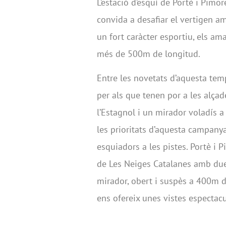
L’estació d’esquí de Portè i Pimo
convida a desafiar el vertigen a
un fort caràcter esportiu, els am
més de 500m de longitud.
Entre les novetats d’aquesta temp
per als que tenen por a les alçad
l’Estagnol i un mirador voladís a
les prioritats d’aquesta campanya
esquiadors a les pistes. Portè i P
de Les Neiges Catalanes amb dues
mirador, obert i suspès a 400m d
ens ofereix unes vistes espectacu