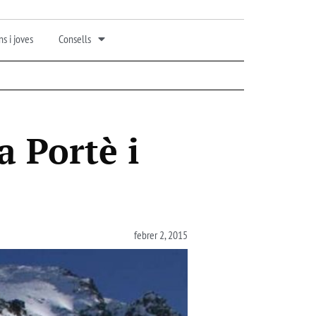
s i joves
Consells
a Portè i
febrer 2, 2015