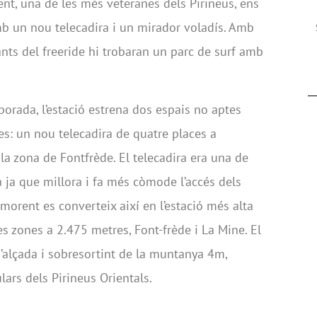
rent, una de les més veteranes dels Pirineus, ens
mb un nou telecadira i un mirador voladís. Amb
ants del freeride hi trobaran un parc de surf amb
orada, l’estació estrena dos espais no aptes
es: un nou telecadira de quatre places a
 la zona de Fontfrède. El telecadira era una de
 ja que millora i fa més còmode l’accés dels
imorent es converteix així en l’estació més alta
 zones a 2.475 metres, Font-frède i La Mine. El
’alçada i sobresortint de la muntanya 4m,
lars dels Pirineus Orientals.