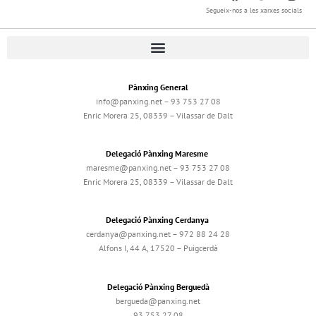
Segueix-nos a les xarxes socials
Pànxing General
info@panxing.net – 93 753 27 08
Enric Morera 25, 08339 – Vilassar de Dalt
Delegació Pànxing Maresme
maresme@panxing.net – 93 753 27 08
Enric Morera 25, 08339 – Vilassar de Dalt
Delegació Pànxing Cerdanya
cerdanya@panxing.net – 972 88 24 28
Alfons I, 44 A, 17520 – Puigcerdà
Delegació Pànxing Berguedà
bergueda@panxing.net
93 753 27 08