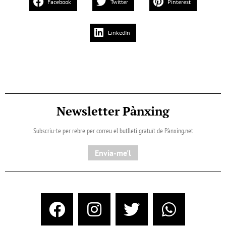
Facebook
Twitter
Pinterest
LinkedIn
Newsletter Pànxing
Subscriu-te per rebre per correu el butlletí gratuït de Pànxing.net​
Envia-me'l