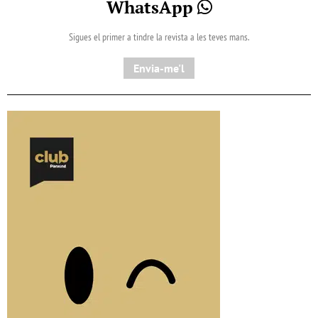
WhatsApp
Sigues el primer a tindre la revista a les teves mans.
Envia-me'l