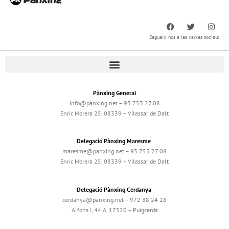
Segueix-nos a les xarxes socials
Pànxing General
info@panxing.net – 93 753 27 08
Enric Morera 25, 08339 – Vilassar de Dalt
Delegació Pànxing Maresme
maresme@panxing.net – 93 753 27 08
Enric Morera 25, 08339 – Vilassar de Dalt
Delegació Pànxing Cerdanya
cerdanya@panxing.net – 972 88 24 28
Alfons I, 44 A, 17520 – Puigcerdà