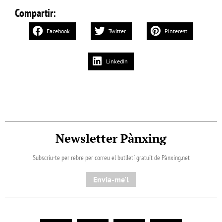
Compartir:
Facebook
Twitter
Pinterest
LinkedIn
Newsletter Pànxing
Subscriu-te per rebre per correu el butlletí gratuït de Pànxing.net​
Envia-me'l