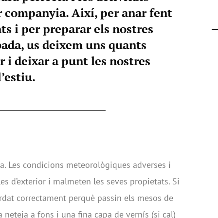
r companyia. Així, per anar fent
s i per preparar els nostres
ibada, us deixem uns quants
r i deixar a punt les nostres
l’estiu.
ga. Les condicions meteorològiques adverses i
s d’exterior i malmeten les seves propietats. Si
ardat correctament perquè passin els mesos de
neteja a fons i una fina capa de vernís (si cal)