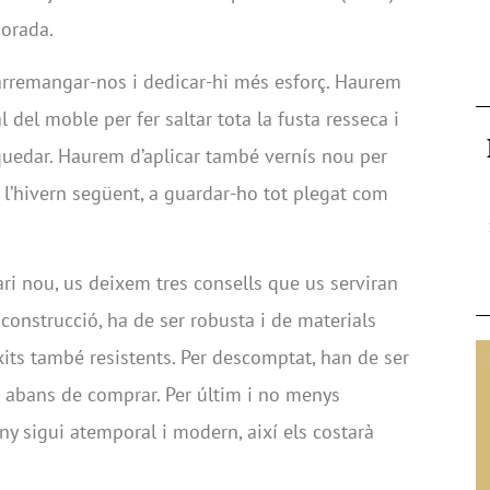
porada.
 arremangar-nos i dedicar-hi més esforç. Haurem
 del moble per fer saltar tota la fusta resseca i
quedar. Haurem d’aplicar també vernís nou per
ra l’hivern següent, a guardar-ho tot plegat com
ri nou, us deixem tres consells que us serviran
la construcció, ha de ser robusta i de materials
xits també resistents. Per descomptat, han de ser
 abans de comprar. Per últim i no menys
ny sigui atemporal i modern, així els costarà