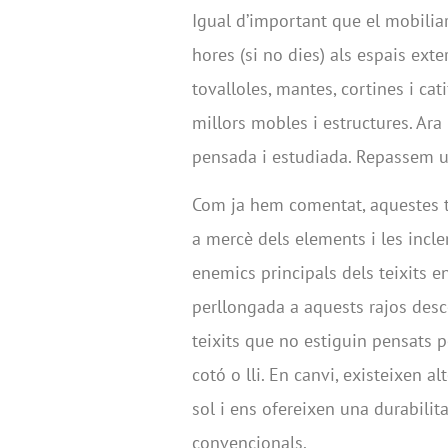
Igual d’important que el mobiliari
hores (si no dies) als espais exte
tovalloles, mantes, cortines i ca
millors mobles i estructures. Ara 
pensada i estudiada. Repassem u
Com ja hem comentat, aquestes te
a mercè dels elements i les incl
enemics principals dels teixits en
perllongada a aquests rajos desc
teixits que no estiguin pensats pe
cotó o lli. En canvi, existeixen 
sol i ens ofereixen una durabili
convencionals.