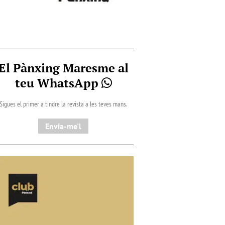
El Pànxing Maresme al
teu WhatsApp
Sigues el primer a tindre la revista a les teves mans.
Envia-me'l