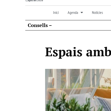
7, agost del 2026
Inici
Agenda
Noticies
Consells –
Espais amb 