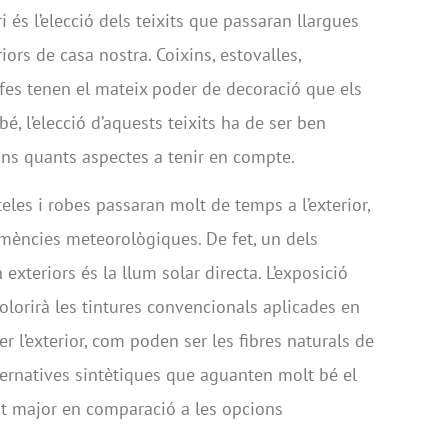
 és l’elecció dels teixits que passaran llargues
riors de casa nostra. Coixins, estovalles,
tifes tenen el mateix poder de decoració que els
bé, l’elecció d’aquests teixits ha de ser ben
ns quants aspectes a tenir en compte.
les i robes passaran molt de temps a l’exterior,
emències meteorològiques. De fet, un dels
 exteriors és la llum solar directa. L’exposició
olorirà les tintures convencionals aplicades en
r l’exterior, com poden ser les fibres naturals de
alternatives sintètiques que aguanten molt bé el
tat major en comparació a les opcions