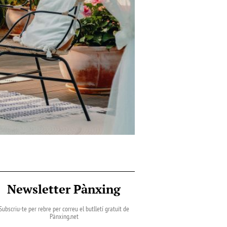
Newsletter Pànxing
Subscriu-te per rebre per correu el butlletí gratuït de
Pànxing.net​