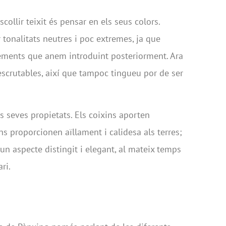
collir teixit és pensar en els seus colors.
tonalitats neutres i poc extremes, ja que
ements que anem introduint posteriorment. Ara
escrutables, així que tampoc tingueu por de ser
es seves propietats. Els coixins aporten
ns proporcionen aïllament i calidesa als terres;
 un aspecte distingit i elegant, al mateix temps
ri.