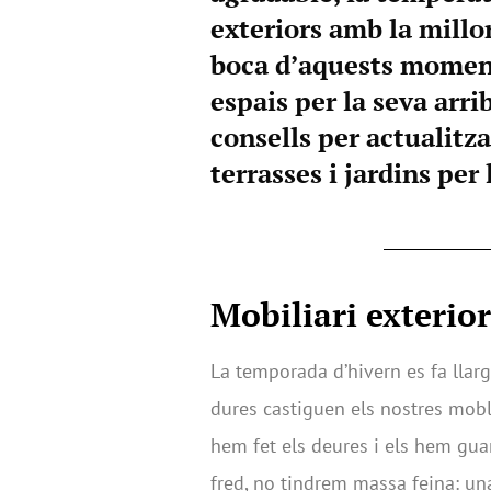
exteriors amb la millo
boca d’aquests moment
espais per la seva arr
consells per actualitza
terrasses i jardins per 
Mobiliari exterior
La temporada d’hivern es fa llar
dures castiguen els nostres moble
hem fet els deures i els hem gu
fred, no tindrem massa feina: una 