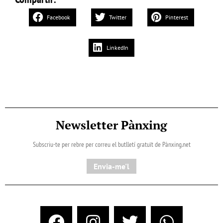
Facebook
Twitter
Pinterest
LinkedIn
Newsletter Pànxing
Subscriu-te per rebre per correu el butlletí gratuït de Pànxing.net​
Envia-me'l