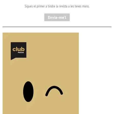
Sigues el primer a tindre la revista a les teves mans.
Envia-me'l