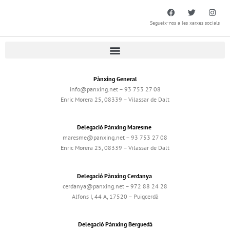
Segueix-nos a les xarxes socials
Pànxing General
info@panxing.net – 93 753 27 08
Enric Morera 25, 08339 – Vilassar de Dalt
Delegació Pànxing Maresme
maresme@panxing.net – 93 753 27 08
Enric Morera 25, 08339 – Vilassar de Dalt
Delegació Pànxing Cerdanya
cerdanya@panxing.net – 972 88 24 28
Alfons I, 44 A, 17520 – Puigcerdà
Delegació Pànxing Berguedà