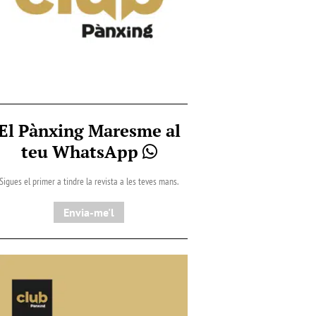
El Pànxing Maresme al
teu WhatsApp
Sigues el primer a tindre la revista a les teves mans.
Envia-me'l