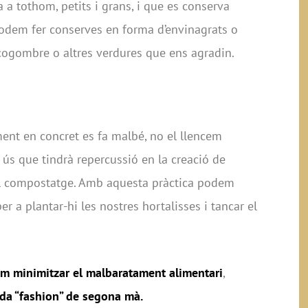
 a tothom, petits i grans, i que es conserva
odem fer conserves en forma d’envinagrats o
cogombre o altres verdures que ens agradin.
ment en concret es fa malbé, no el llencem
ús que tindrà repercussió en la creació de
l compostatge. Amb aquesta pràctica podem
er a plantar-hi les nostres hortalisses i tancar el
m minimitzar el malbaratament alimentari
,
da “fashion” de segona mà
.