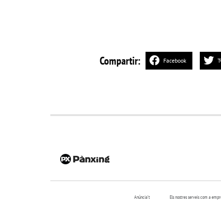
Compartir:
Facebook
T
Anúncia’t
Els nostres serveis com a emp