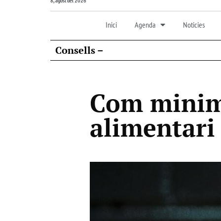
8, agost del 2026
Inici
Agenda
Noticies
Consells –
Com minim
alimentari