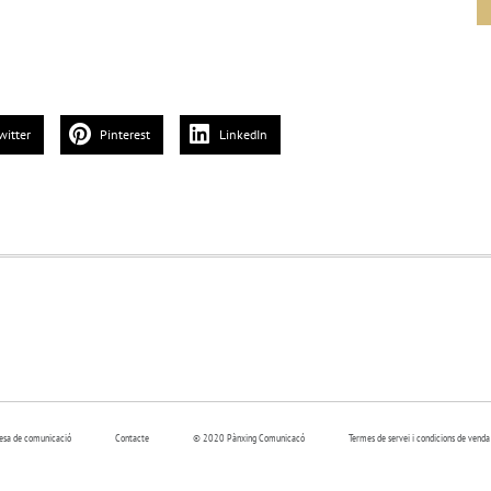
witter
Pinterest
LinkedIn
resa de comunicació
Contacte
© 2020 Pànxing Comunicacó
Termes de servei i condicions de venda