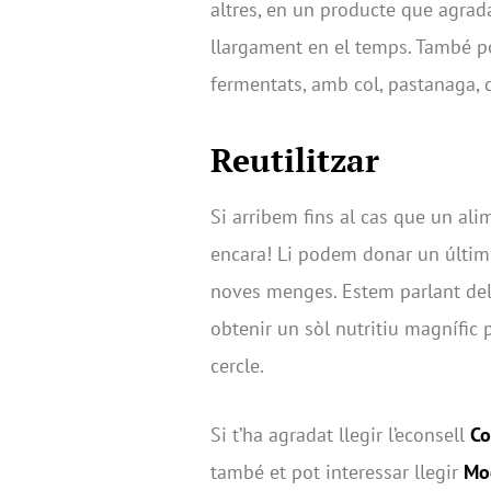
altres, en un producte que agrada
llargament en el temps. També p
fermentats, amb col, pastanaga, 
Reutilitzar
Si arribem fins al cas que un ali
encara! Li podem donar un últim 
noves menges. Estem parlant de
obtenir un sòl nutritiu magnífic p
cercle.
Si t’ha agradat llegir l’econsell
Co
també et pot interessar llegir
Mo