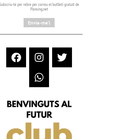
Subscriu-te per rebre per correu el butlletí gratuït de
Pànxing.net​
Envia-me'l