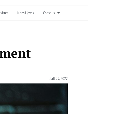
vistes
Nens i joves
Consells
ament
abril 29, 2022