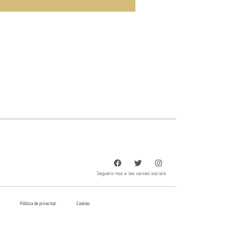
Segueix-nos a les xarxes socials
Pólitica de privacitat
Cookies