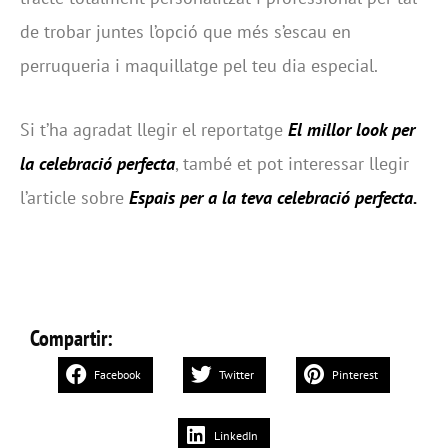
de trobar juntes l’opció que més s’escau en
perruqueria i maquillatge pel teu dia especial.
Si t’ha agradat llegir el reportatge
El millor look per
la celebració perfecta
, també et pot interessar llegir
l’article sobre
Espais per a la teva celebració perfecta
.
Compartir:
Facebook
Twitter
Pinterest
LinkedIn