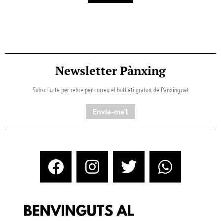
Newsletter Pànxing
Subscriu-te per rebre per correu el butlletí gratuït de Pànxing.net​
Envia-me'l