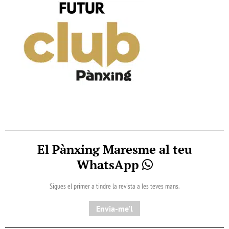
El Pànxing Maresme al teu
WhatsApp
Sigues el primer a tindre la revista a les teves mans.
Envia-me'l