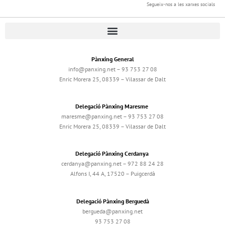
Segueix-nos a les xarxes socials
Pànxing General
info@panxing.net – 93 753 27 08
Enric Morera 25, 08339 – Vilassar de Dalt
Delegació Pànxing Maresme
maresme@panxing.net – 93 753 27 08
Enric Morera 25, 08339 – Vilassar de Dalt
Delegació Pànxing Cerdanya
cerdanya@panxing.net – 972 88 24 28
Alfons I, 44 A, 17520 – Puigcerdà
Delegació Pànxing Berguedà
bergueda@panxing.net
93 753 27 08