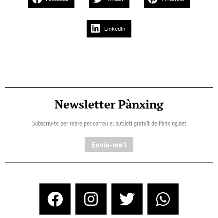
LinkedIn
Newsletter Pànxing
Subscriu-te per rebre per correu el butlletí gratuït de Pànxing.net​
Envia-me'l