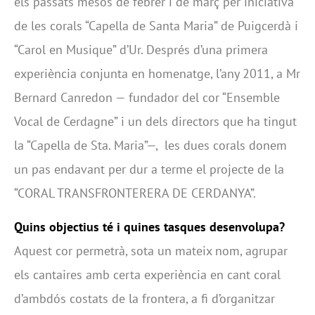
els passats mesos de febrer i de març per iniciativa
de les corals “Capella de Santa Maria” de Puigcerdà i
“Carol en Musique” d’Ur. Després d’una primera
experiència conjunta en homenatge, l’any 2011, a Mr
Bernard Canredon — fundador del cor “Ensemble
Vocal de Cerdagne” i un dels directors que ha tingut
la “Capella de Sta. Maria”—, les dues corals donem
un pas endavant per dur a terme el projecte de la
“CORAL TRANSFRONTERERA DE CERDANYA”.
Quins objectius té i quines tasques desenvolupa?
Aquest cor permetrà, sota un mateix nom, agrupar
els cantaires amb certa experiència en cant coral
d’ambdós costats de la frontera, a fi d’organitzar