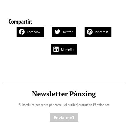
Compartir:
Facebook
Twitter
Pinterest
LinkedIn
Newsletter Pànxing
Subscriu-te per rebre per correu el butlletí gratuït de Pànxing.net​
Envia-me'l