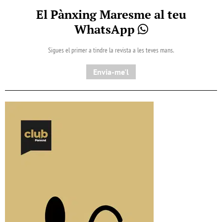
El Pànxing Maresme al teu
WhatsApp
Sigues el primer a tindre la revista a les teves mans.
Envia-me'l