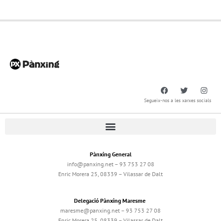
Segueix-nos a les xarxes socials
Pànxing General
info@panxing.net – 93 753 27 08
Enric Morera 25, 08339 – Vilassar de Dalt
Delegació Pànxing Maresme
maresme@panxing.net – 93 753 27 08
Enric Morera 25, 08339 – Vilassar de Dalt