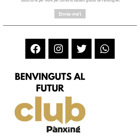
Subscriu-te per rebre per correu el butlletí gratuït de Pànxing.net​
Envia-me'l