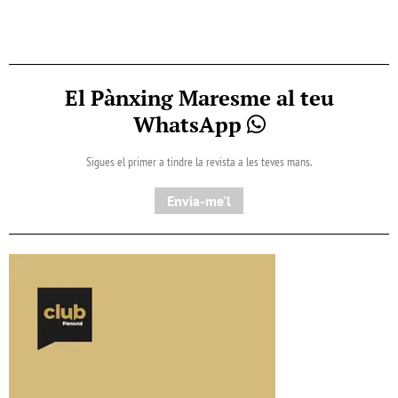
El Pànxing Maresme al teu
WhatsApp
Sigues el primer a tindre la revista a les teves mans.
Envia-me'l