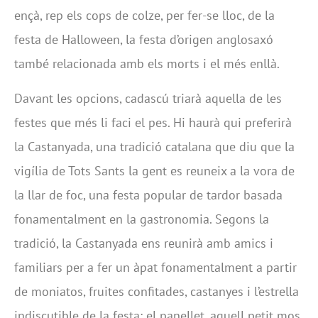
ençà, rep els cops de colze, per fer-se lloc, de la
festa de Halloween, la festa d’origen anglosaxó
també relacionada amb els morts i el més enllà.
Davant les opcions, cadascú triarà aquella de les
festes que més li faci el pes. Hi haurà qui preferirà
la Castanyada, una tradició catalana que diu que la
vigília de Tots Sants la gent es reuneix a la vora de
la llar de foc, una festa popular de tardor basada
fonamentalment en la gastronomia. Segons la
tradició, la Castanyada ens reunirà amb amics i
familiars per a fer un àpat fonamentalment a partir
de moniatos, fruites confitades, castanyes i l’estrella
indiscutible de la festa: el panellet, aquell petit mos