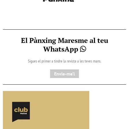
El Pànxing Maresme al teu
WhatsApp
Sigues el primer a tindre la revista a les teves mans.
Envia-me'l