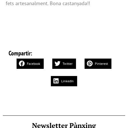
fets artesanalment. Bona castanyada!!
Compartir:
Facebook
Twitter
Pinterest
LinkedIn
Newsletter Pànxing