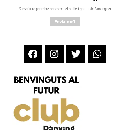
Subscriu-te per rebre per correu el butlletí gratuït de Pànxing.net​
Envia-me'l