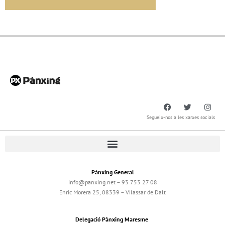
Segueix-nos a les xarxes socials
Pànxing General
info@panxing.net – 93 753 27 08
Enric Morera 25, 08339 – Vilassar de Dalt
Delegació Pànxing Maresme