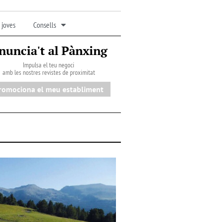
 joves
Consells
nuncia't al Pànxing
Impulsa el teu negoci
amb les nostres revistes de proximitat
romociona el meu establiment