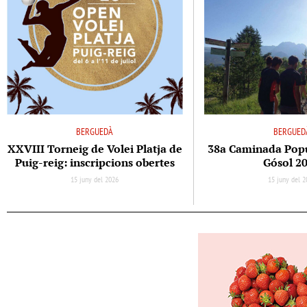
BERGUEDÀ
BERGUED
XXVIII Torneig de Volei Platja de
38a Caminada Popul
Puig-reig: inscripcions obertes
Gósol 2
15 juny del 2026
15 juny del 2