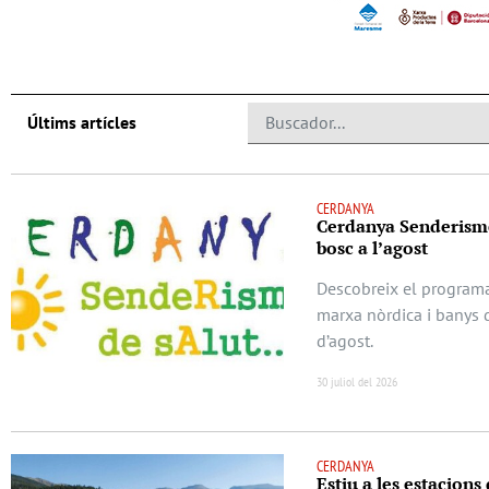
Últims artícles
CERDANYA
Cerdanya Senderisme
bosc a l’agost
Descobreix el program
marxa nòrdica i banys 
d’agost.
30 juliol del 2026
CERDANYA
Estiu a les estacions