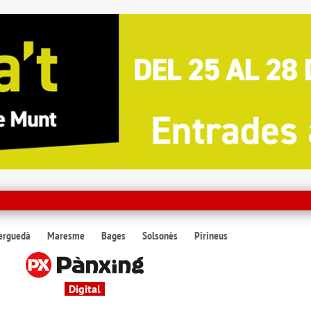
erguedà
Maresme
Bages
Solsonès
Pirineus
Digital