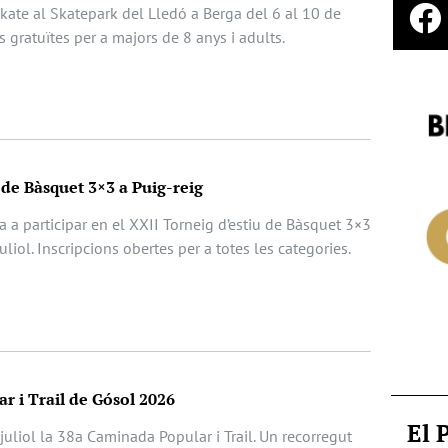
 Skate al Skatepark del Lledó a Berga del 6 al 10 de
ts gratuïtes per a majors de 8 anys i adults.
 de Bàsquet 3×3 a Puig-reig
da a participar en el XXII Torneig d’estiu de Bàsquet 3×3
juliol. Inscripcions obertes per a totes les categories.
r i Trail de Gósol 2026
El 
juliol la 38a Caminada Popular i Trail. Un recorregut