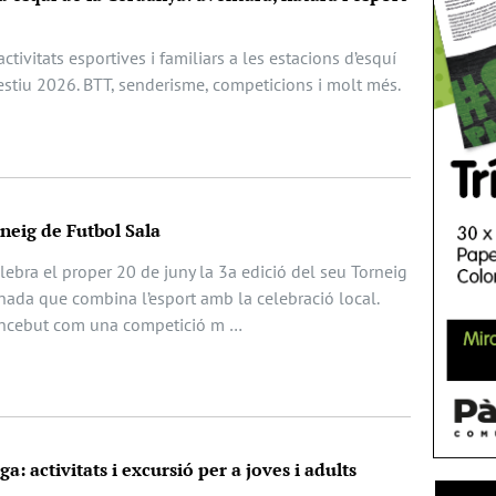
ctivitats esportives i familiars a les estacions d’esquí
estiu 2026. BTT, senderisme, competicions i molt més.
rneig de Futbol Sala
ebra el proper 20 de juny la 3a edició del seu Torneig
nada que combina l’esport amb la celebració local.
oncebut com una competició m …
a: activitats i excursió per a joves i adults