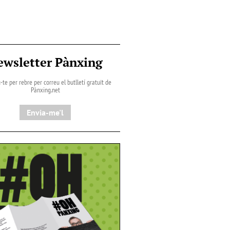
ewsletter Pànxing
-te per rebre per correu el butlletí gratuït de
Pànxing.net​
Envia-me'l