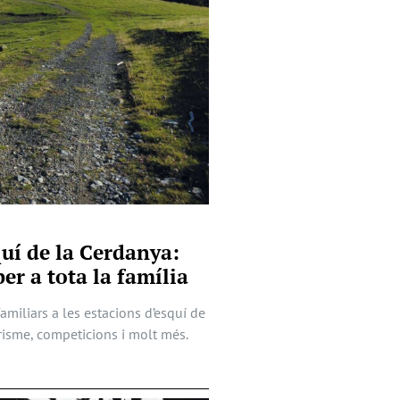
quí de la Cerdanya:
er a tota la família
familiars a les estacions d’esquí de
risme, competicions i molt més.