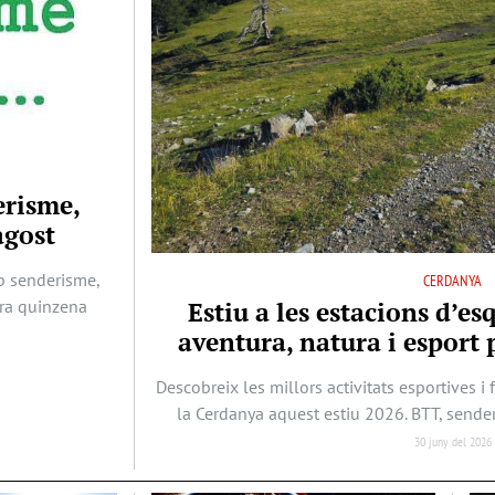
erisme,
agost
b senderisme,
CERDANYA
era quinzena
Estiu a les estacions d’es
aventura, natura i esport p
Descobreix les millors activitats esportives i 
la Cerdanya aquest estiu 2026. BTT, sende
30 juny del 2026