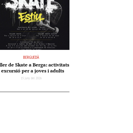
BERGUEDÀ
ler de Skate a Berga: activitats
i excursió per a joves i adults
15 juny del 2026