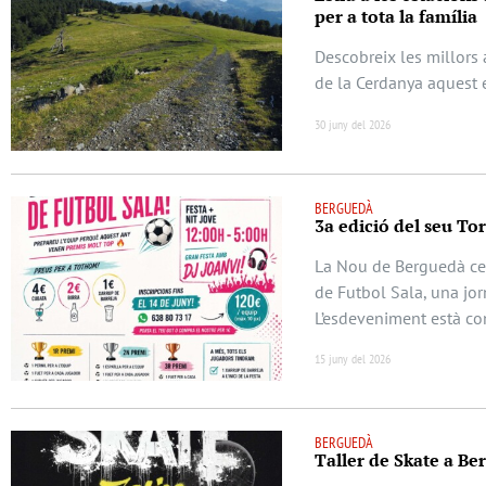
per a tota la família
Descobreix les millors a
de la Cerdanya aquest 
30 juny del 2026
BERGUEDÀ
3a edició del seu To
La Nou de Berguedà cel
de Futbol Sala, una jor
L’esdeveniment està c
15 juny del 2026
BERGUEDÀ
Taller de Skate a Berg