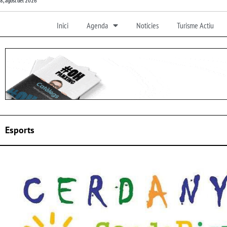
8, agost del 2026
Inici
Agenda
Noticies
Turisme Actiu
Esports