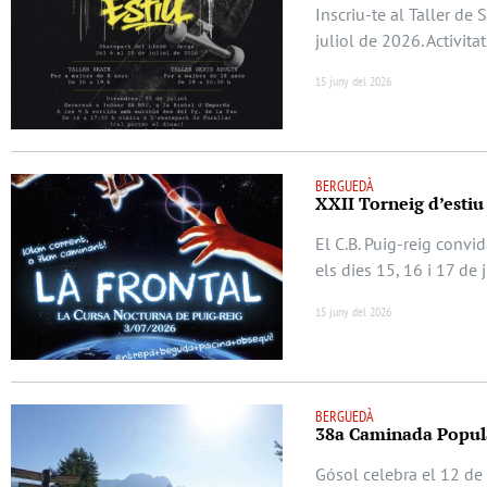
Inscriu-te al Taller de
juliol de 2026. Activita
15 juny del 2026
BERGUEDÀ
XXII Torneig d’estiu
El C.B. Puig-reig convi
els dies 15, 16 i 17 de 
15 juny del 2026
BERGUEDÀ
38a Caminada Popula
Gósol celebra el 12 de 