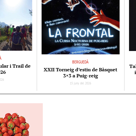
À
BERGUEDÀ
ar i Trail de
Tal
XXII Torneig d’estiu de Bàsquet
026
3×3 a Puig-reig
026
15 juny del 2026