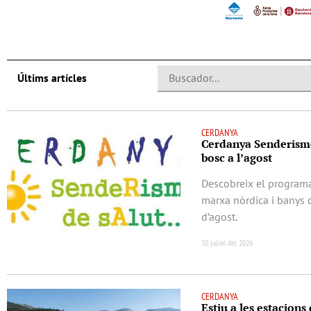
Últims artícles
CERDANYA
Cerdanya Senderisme
bosc a l’agost
Descobreix el program
marxa nòrdica i banys 
d’agost.
30 juliol del 2026
CERDANYA
Estiu a les estacions