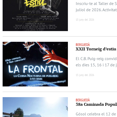
Inscriu-te al Taller de
juliol de 2026. Activita
15 juny del 2026
BERGUEDÀ
XXII Torneig d’estiu
El C.B. Puig-reig convi
els dies 15, 16 i 17 de 
15 juny del 2026
BERGUEDÀ
38a Caminada Popula
Gósol celebra el 12 de 