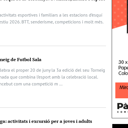
ctivitats esportives i familiars a les estacions d’esquí
estiu 2026. BTT, senderisme, competicions i molt més.
rneig de Futbol Sala
ebra el proper 20 de juny la 3a edició del seu Torneig
nada que combina l’esport amb la celebració local.
oncebut com una competició m …
a: activitats i excursió per a joves i adults