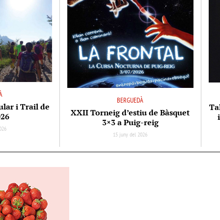
À
BERGUEDÀ
ar i Trail de
Tal
XXII Torneig d’estiu de Bàsquet
026
3×3 a Puig-reig
026
15 juny del 2026