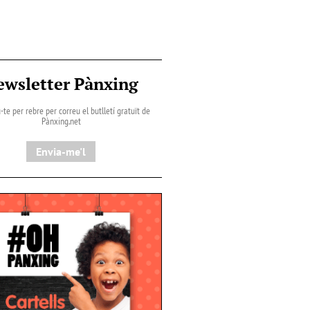
ewsletter Pànxing
-te per rebre per correu el butlletí gratuït de
Pànxing.net​
Envia-me'l