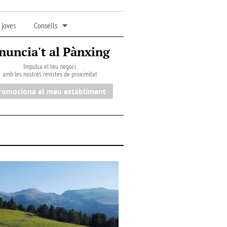
 joves
Consells
nuncia't al Pànxing
Impulsa el teu negoci
amb les nostres revistes de proximitat
romociona el meu establiment