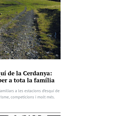
quí de la Cerdanya:
er a tota la família
familiars a les estacions d’esquí de
risme, competicions i molt més.