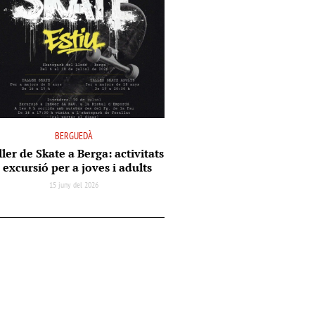
BERGUEDÀ
ler de Skate a Berga: activitats
i excursió per a joves i adults
15 juny del 2026