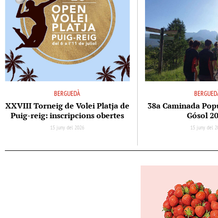
BERGUEDÀ
BERGUED
XXVIII Torneig de Volei Platja de
38a Caminada Popul
Puig-reig: inscripcions obertes
Gósol 2
15 juny del 2026
15 juny del 2