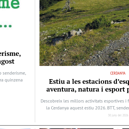
erisme,
agost
b senderisme,
CERDANYA
era quinzena
Estiu a les estacions d’es
aventura, natura i esport p
Descobreix les millors activitats esportives i 
la Cerdanya aquest estiu 2026. BTT, sende
30 juny del 2026