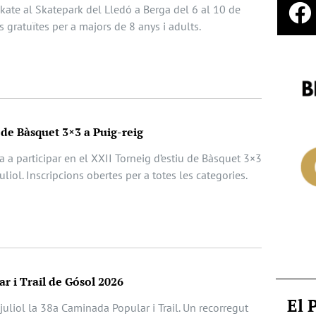
 Skate al Skatepark del Lledó a Berga del 6 al 10 de
ts gratuïtes per a majors de 8 anys i adults.
 de Bàsquet 3×3 a Puig-reig
da a participar en el XXII Torneig d’estiu de Bàsquet 3×3
juliol. Inscripcions obertes per a totes les categories.
r i Trail de Gósol 2026
El 
juliol la 38a Caminada Popular i Trail. Un recorregut