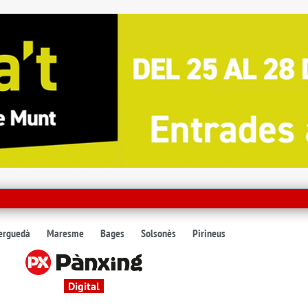
erguedà
Maresme
Bages
Solsonès
Pirineus
Digital