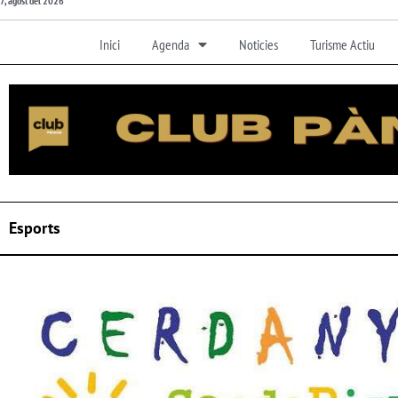
7, agost del 2026
Inici
Agenda
Noticies
Turisme Actiu
Esports