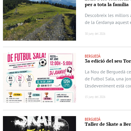
per a tota la família
Descobreix les millors a
de la Cerdanya aquest 
30 juny del 2026
BERGUEDÀ
3a edició del seu To
La Nou de Berguedà cel
de Futbol Sala, una jor
L’esdeveniment està c
15 juny del 2026
BERGUEDÀ
Taller de Skate a Berg