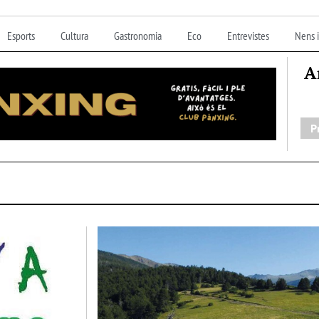
Esports
Cultura
Gastronomia
Eco
Entrevistes
Nens i
A
P