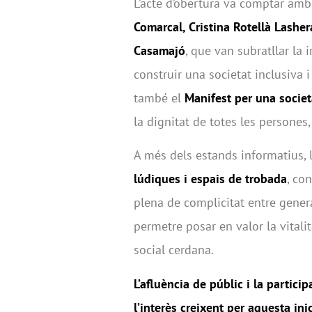
L’acte d’obertura va comptar am
Comarcal, Cristina Rotellà Lasher
Casamajó
, que van subratllar la
construir una societat inclusiva i
també el
Manifest per una societ
la dignitat de totes les persones
A més dels estands informatius, l
lúdiques i espais de trobada
, co
plena de complicitat entre genera
permetre posar en valor la vitalit
social cerdana.
L’afluència de públic i la partic
l’interès creixent per aquesta ini