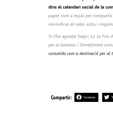
dins el calendari social de la co
paper com a espai per compartir e
reivindicar el valor actiu i impre
Si t’ha agradat llegir;
La 2a Fira 
per al benestar i l’envelliment acti
consolida com a destinació per al 
Compartir:
Facebook
T