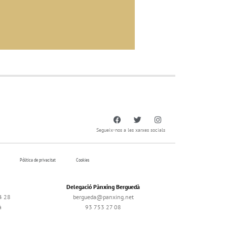
Segueix-nos a les xarxes socials
Pólitica de privacitat
Cookies
Delegació Pànxing Berguedà
4 28
bergueda@panxing.net
à
93 753 27 08