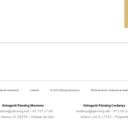
resa de comunicació
Contacte
© 2020 Pànxing Comunicacó
Termes de servei i condicions de venda
Delegació Pànxing Maresme
Delegació Pànxing Cerdanya
esme@panxing.net – 93 753 27 08
cerdanya@panxing.net – 972 88 2
c Morera 25, 08339 – Vilassar de Dalt
Alfons I, 44 A, 17520 – Puigcerd