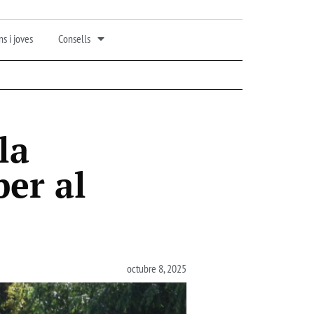
s i joves
Consells
la
er al
octubre 8, 2025