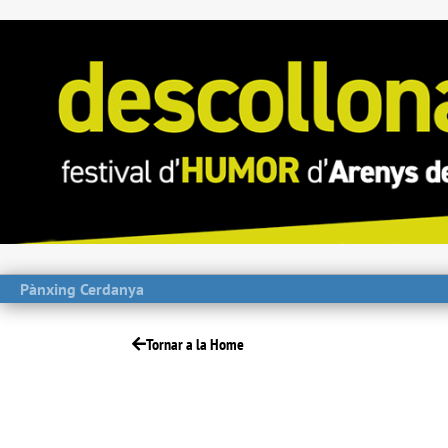
Pànxing Cerdanya
Tornar a la Home