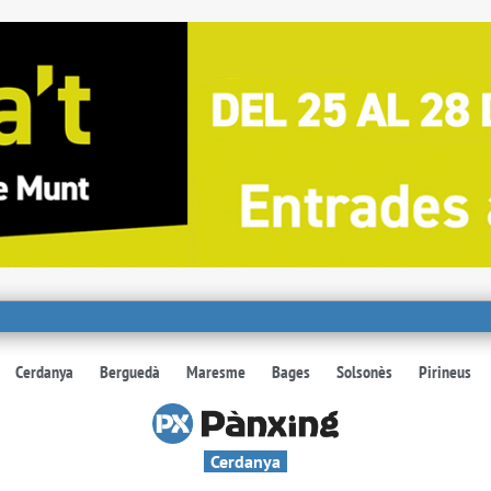
Cerdanya
Berguedà
Maresme
Bages
Solsonès
Pirineus
Cerdanya