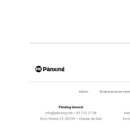
Anúncia’t
Els nostres serveis com a emp
Pànxing General
info@panxing.net – 93 753 27 08
mar
Enric Morera 25, 08339 – Vilassar de Dalt
Enri