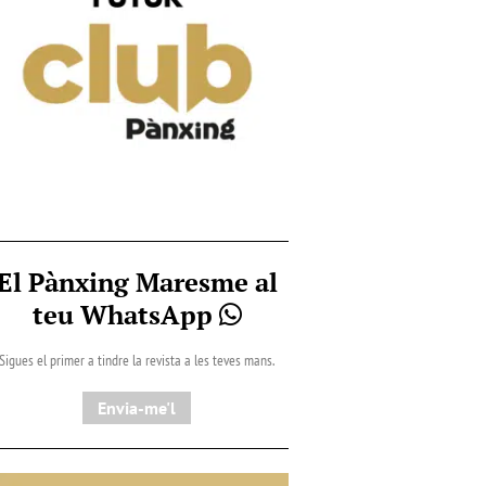
El Pànxing Maresme al
teu WhatsApp
Sigues el primer a tindre la revista a les teves mans.
Envia-me'l