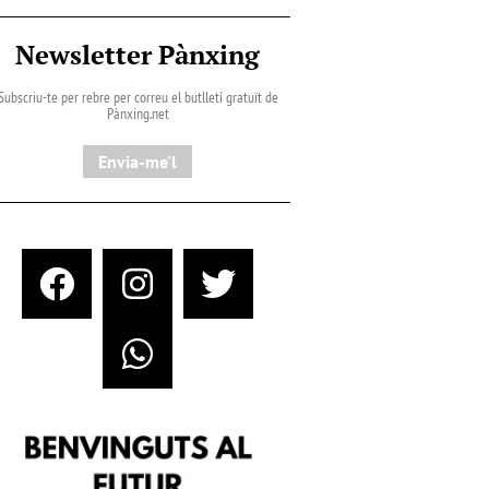
Newsletter Pànxing
Subscriu-te per rebre per correu el butlletí gratuït de
Pànxing.net​
Envia-me'l