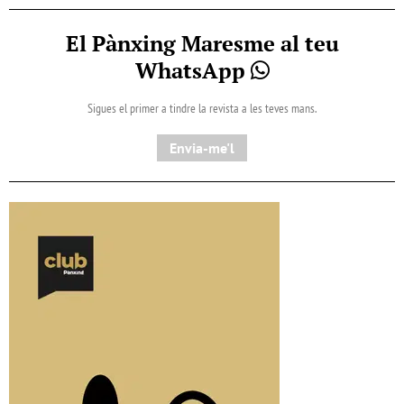
El Pànxing Maresme al teu
WhatsApp
Sigues el primer a tindre la revista a les teves mans.
Envia-me'l