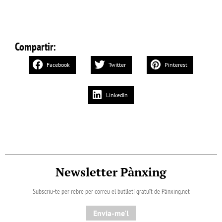
Compartir:
Facebook
Twitter
Pinterest
LinkedIn
Newsletter Pànxing
Subscriu-te per rebre per correu el butlletí gratuït de Pànxing.net​
Envia-me'l