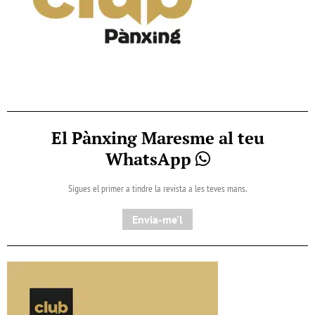
El Pànxing Maresme al teu
WhatsApp
Sigues el primer a tindre la revista a les teves mans.
Envia-me'l