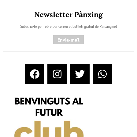
Newsletter Pànxing
Subscriu-te per rebre per correu el butlletí gratuït de Pànxing.net​
Envia-me'l