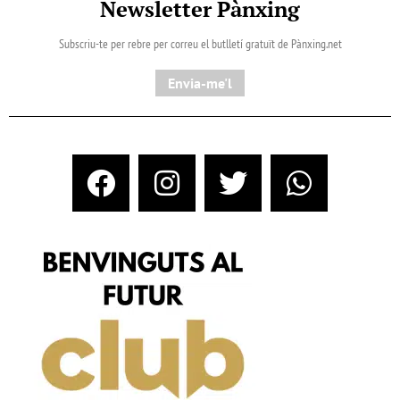
Newsletter Pànxing
Subscriu-te per rebre per correu el butlletí gratuït de Pànxing.net​
Envia-me'l