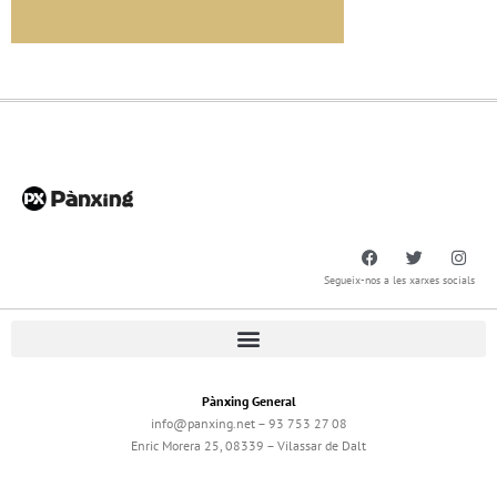
Segueix-nos a les xarxes socials
Pànxing General
info@panxing.net – 93 753 27 08
Enric Morera 25, 08339 – Vilassar de Dalt