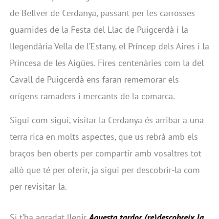
de Bellver de Cerdanya, passant per les carrosses
guarnides de la Festa del Llac de Puigcerdà i la
llegendària Vella de l’Estany, el Príncep dels Aires i la
Princesa de les Aigües. Fires centenàries com la del
Cavall de Puigcerdà ens faran rememorar els
orígens ramaders i mercants de la comarca.
Sigui com sigui, visitar la Cerdanya és arribar a una
terra rica en molts aspectes, que us rebrà amb els
braços ben oberts per compartir amb vosaltres tot
allò que té per oferir, ja sigui per descobrir-la com
per revisitar-la.
Si t’ha agradat llegir
Aquesta tardor (re)descobreix la