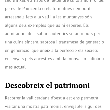
seu trinxat, els naps de Talltendre cuits amb tiró, les
peres de Puigcerdà o els formatges i embotits
artesanals fets a la vall i a les muntanyes són
alguns dels exemples que us hi esperen. Els
admiradors dels sabors autèntics seran rebuts per
una cuina sincera, sabrosa i transmesa de generació
en generació, que uneix a la perfecció els secrets
ensenyats pels ancestres amb la innovació culinària
més actual.
Descobreix el patrimoni
Recórrer la vall cerdana d’oest a est ens permetrà
visitar una mostra patrimonial envejable, sigui des