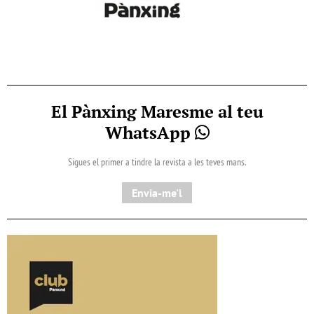
El Pànxing Maresme al teu
WhatsApp
Sigues el primer a tindre la revista a les teves mans.
Envia-me'l