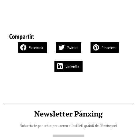
Compartir:
Facebook
Twitter
Pinterest
LinkedIn
Newsletter Pànxing
Subscriu-te per rebre per correu el butlletí gratuït de Pànxing.net​