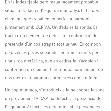
En la indesitjable però malauradament probable
situació d’allau en l’esquí de muntanya, hi ha dos
elements que treballen en perfecta harmonia
juntament amb l’A.R.V.A. Un d’ells és la sonda. Es
tracta d’un element de detecció i confirmació de
presència d’un cos atrapat sota la neu. Es compon
de diverses peces separades en trams i units per
una sirga metàl·lica, que en estirar-la, s’acoblen i
conformen un element llarg i rígid, normalment de
dos metres i quaranta centímetres com a mínim.
Un cop muntada, s’introdueix a la neu sobre la zona
on prèviament l’A.R.V.A ha detectat la presència de
l’esquiador. Al tacte, es determina si la persona és