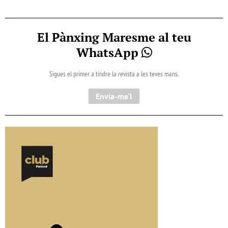
El Pànxing Maresme al teu
WhatsApp
Sigues el primer a tindre la revista a les teves mans.
Envia-me'l