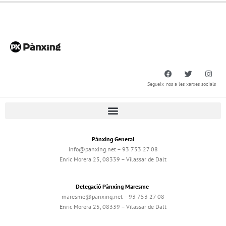
Segueix-nos a les xarxes socials
Pànxing General
info@panxing.net – 93 753 27 08
Enric Morera 25, 08339 – Vilassar de Dalt
Delegació Pànxing Maresme
maresme@panxing.net – 93 753 27 08
Enric Morera 25, 08339 – Vilassar de Dalt