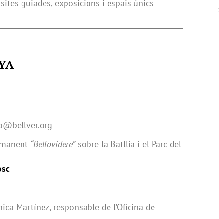
Visites guiades, exposicions i espais únics
YA
lo@bellver.org
ermanent
“Bellovidere”
sobre la Batllia i el Parc del
osc
ica Martínez, responsable de l’Oficina de