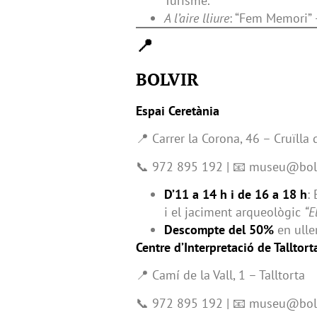
Turisme.
A l’aire lliure
: “Fem Memori” 
📍
BOLVIR
Espai Ceretània
📍 Carrer la Corona, 46 – Cruïlla 
📞 972 895 192 | 📧 museu@bolv
D’11 a 14 h i de 16 a 18 h
:
i el jaciment arqueològic
“E
Descompte del 50%
en ulle
Centre d’Interpretació de Talltort
📍 Camí de la Vall, 1 – Talltorta
📞 972 895 192 | 📧 museu@bolv