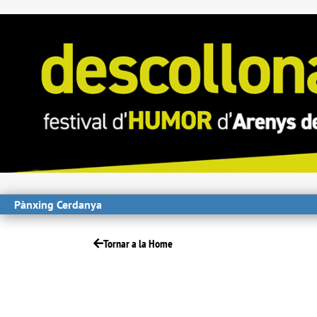
Pànxing Cerdanya
Tornar a la Home