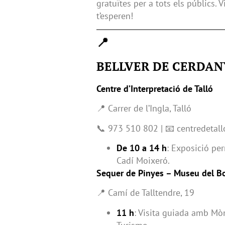
gratuïtes per a tots els públics. 
t’esperen!
📍
BELLVER DE CERDAN
Centre d’Interpretació de Talló
📍 Carrer de l’Ingla, Talló
📞 973 510 802 | 📧 centredetal
De 10 a 14 h
: Exposició p
Cadí Moixeró.
Sequer de Pinyes – Museu del B
📍 Camí de Talltendre, 19
11 h
: Visita guiada amb Mòn