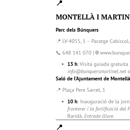
📍
MONTELLÀ I MARTIN
Parc dels Búnquers
📍 LV-4055, 1 – Paratge Cabiscol,
📞 648 141 070 | 🌐 www.bunque
13 h
: Visita guiada gratuïta
info@bunquersmartinet.net o
Saló de l’Ajuntament de Montellà
📍 Plaça Pere Sarret, 1
10 h
: Inauguració de la jo
fronterer i la fortificació del 
Baridà.
Entrada lliure.
📍