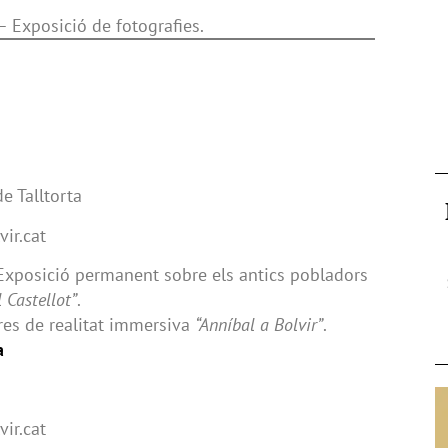
– Exposició de fotografies.
de Talltorta
ir.cat
 Exposició permanent sobre els antics pobladors
l Castellot”
.
res de realitat immersiva
“Anníbal a Bolvir”
.
a
ir.cat