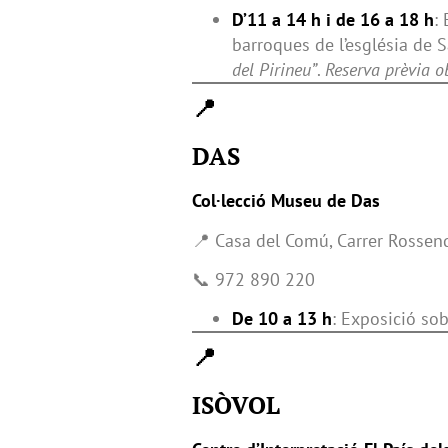
D’11 a 14 h i de 16 a 18 h
:
barroques de l’església de
del Pirineu”
.
Reserva prèvia ob
📍
DAS
Col·lecció Museu de Das
📍 Casa del Comú, Carrer Rossend
📞 972 890 220
De 10 a 13 h
: Exposició sob
📍
ISÒVOL