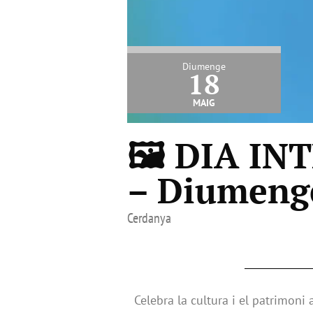
Diumenge
18
maig
🖼️ DIA I
– Diumenge
Cerdanya
Celebra la cultura i el patrimoni