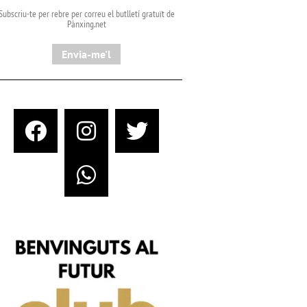
Subscriu-te per rebre per correu el butlletí gratuït de
Pànxing.net​
Envia-me'l