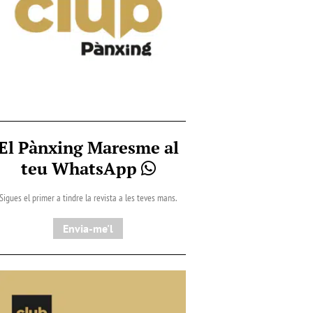
El Pànxing Maresme al
teu WhatsApp
Sigues el primer a tindre la revista a les teves mans.
Envia-me'l