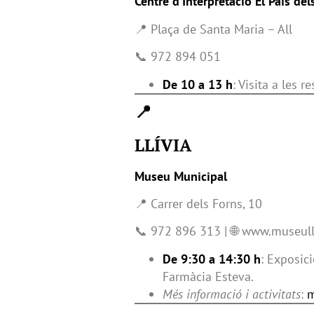
Centre d’Interpretació El País del
📍 Plaça de Santa Maria – All
📞 972 894 051
De 10 a 13 h
: Visita a les 
📍
LLÍVIA
Museu Municipal
📍 Carrer dels Forns, 10
📞 972 896 313 | 🌐 www.museull
De 9:30 a 14:30 h
: Exposici
Farmàcia Esteva.
Més informació i activitats
:
m