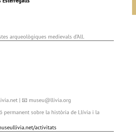
s Esterregalls
restes arqueològiques medievals d’All.
ivia.net | 📧 museu@llivia.org
ó permanent sobre la història de Llívia i la
useullivia.net/activitats