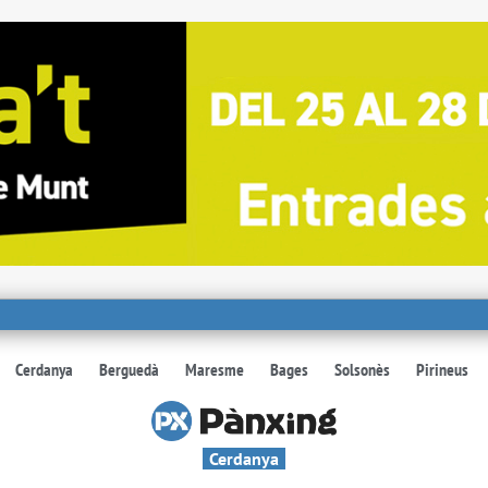
Cerdanya
Berguedà
Maresme
Bages
Solsonès
Pirineus
Cerdanya