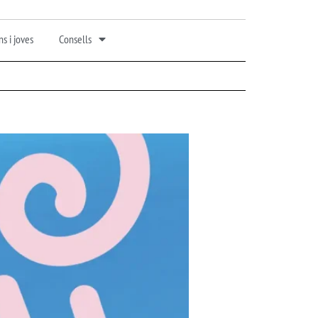
s i joves
Consells