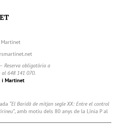
ET
 Martinet
rsmartinet.net
 –
Reserva obligatòria a
 al 648 141 070.
 i Martinet
rnada
“El Baridà de mitjan segle XX: Entre el control
Pirineu”
, amb motiu dels 80 anys de la Línia P al