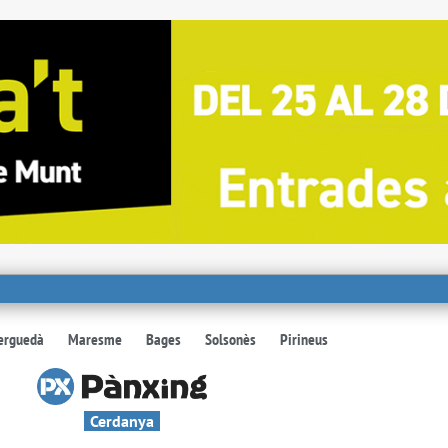
erguedà
Maresme
Bages
Solsonès
Pirineus
Cerdanya