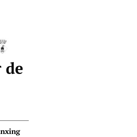
r de
ànxing