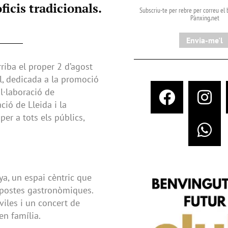
ficis tradicionals.
Subscriu-te per rebre per correu el b
Pànxing.net​
Envia-me'l
rriba el proper 2 d’agost
l, dedicada a la promoció
ol·laboració de
ció de Lleida i la
per a tots els públics,
ya, un espai cèntric que
ropostes gastronòmiques.
viles i un concert de
en família.