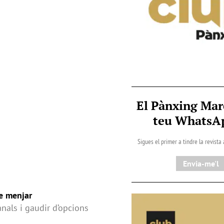
El Pànxing Mar
teu Whats
Sigues el primer a tindre la revista
Envia-me'l
de menjar
anals i gaudir d’opcions