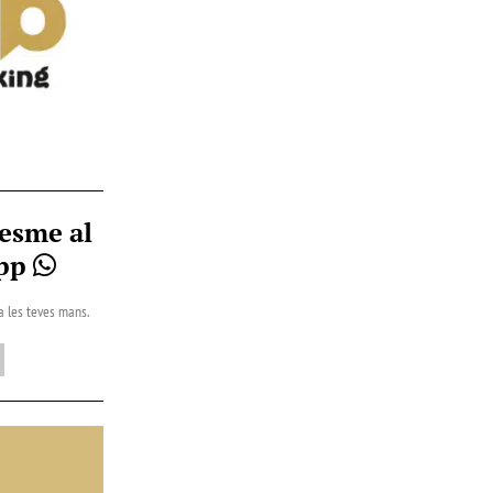
esme al
App
 a les teves mans.