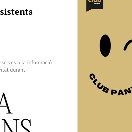
sistents
reserves a la informació
vitat durant