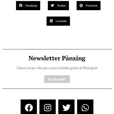
Facebook
Twitter
Pinterest
LinkedIn
Newsletter Pànxing
Subscriu-te per rebre per correu el butlletí gratuït de Pànxing.net​
Envia-me'l