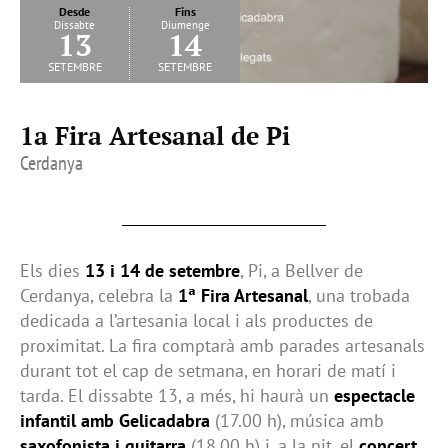
Desde
Fins
Dissabte
Diumenge
13
14
setembre
setembre
1a Fira Artesanal de Pi
Cerdanya
Els dies
13 i 14 de setembre
, Pi, a Bellver de
Cerdanya, celebra la
1ª Fira Artesanal
, una trobada
dedicada a l’artesania local i als productes de
proximitat. La fira comptarà amb parades artesanals
durant tot el cap de setmana, en horari de matí i
tarda. El dissabte 13, a més, hi haurà un
espectacle
infantil amb Gelicadabra
(17.00 h), música amb
saxofonista i guitarra
(18.00 h) i, a la nit, el
concert