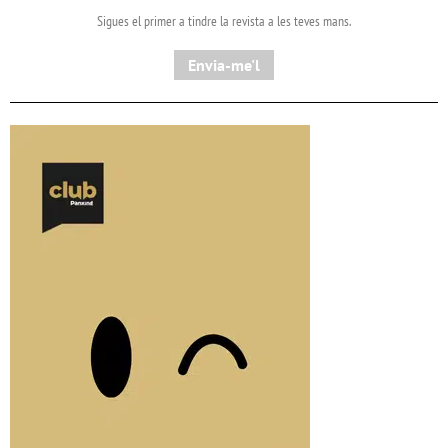
Sigues el primer a tindre la revista a les teves mans.
Envia-me'l