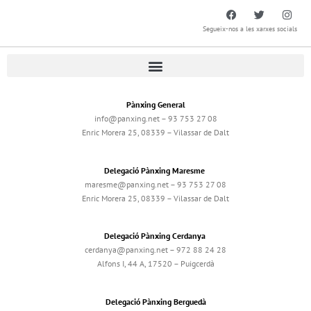
Segueix-nos a les xarxes socials
Pànxing General
info@panxing.net – 93 753 27 08
Enric Morera 25, 08339 – Vilassar de Dalt
Delegació Pànxing Maresme
maresme@panxing.net – 93 753 27 08
Enric Morera 25, 08339 – Vilassar de Dalt
Delegació Pànxing Cerdanya
cerdanya@panxing.net – 972 88 24 28
Alfons I, 44 A, 17520 – Puigcerdà
Delegació Pànxing Berguedà