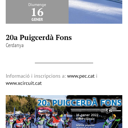
Diumenge
16
gener
20a Puigcerdà Fons
Cerdanya
Informació i inscripcions a:
www.pec.cat
i
www.xcircuit.cat