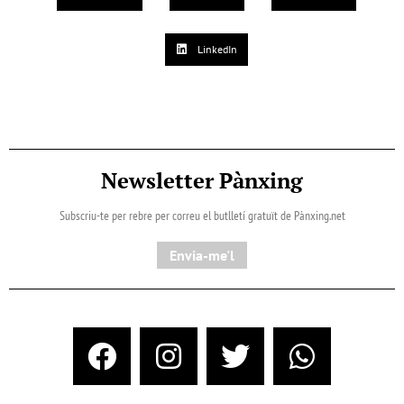
LinkedIn
Newsletter Pànxing
Subscriu-te per rebre per correu el butlletí gratuït de Pànxing.net​
Envia-me'l