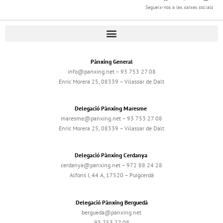
Segueix-nos a les xarxes socials
Pànxing General
info@panxing.net – 93 753 27 08
Enric Morera 25, 08339 – Vilassar de Dalt
Delegació Pànxing Maresme
maresme@panxing.net – 93 753 27 08
Enric Morera 25, 08339 – Vilassar de Dalt
Delegació Pànxing Cerdanya
cerdanya@panxing.net – 972 88 24 28
Alfons I, 44 A, 17520 – Puigcerdà
Delegació Pànxing Berguedà
bergueda@panxing.net
93 753 27 08