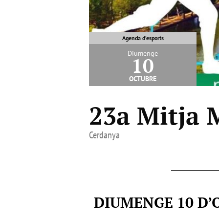
Agenda d’esports
Diumenge
10
octubre
23a Mitja 
Cerdanya
DIUMENGE 10 D’