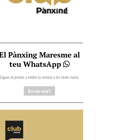
El Pànxing Maresme al
teu WhatsApp
Sigues el primer a tindre la revista a les teves mans.
Envia-me'l