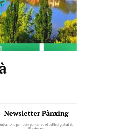
à
Newsletter Pànxing
Subscriu-te per rebre per correu el butlletí gratuït de
Pànxing.net​