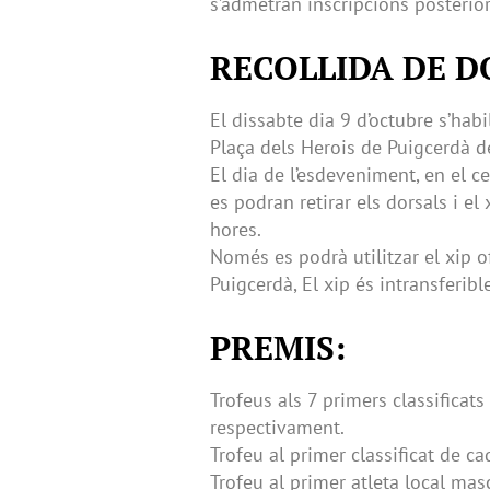
s’admetran inscripcions posterior
RECOLLIDA DE DO
El dissabte dia 9 d’octubre s’habi
Plaça dels Herois de Puigcerdà d
El dia de l’esdeveniment, en el c
es podran retirar els dorsals i el 
hores.
Només es podrà utilitzar el xip of
Puigcerdà, El xip és intransferibl
PREMIS
:
Trofeus als 7 primers classificat
respectivament.
Trofeu al primer classificat de c
Trofeu al primer atleta local masc