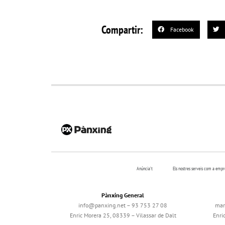
Compartir:
Facebook
Anúncia’t
Els nostres serveis com a emp
Pànxing General
info@panxing.net – 93 753 27 08
mar
Enric Morera 25, 08339 – Vilassar de Dalt
Enri