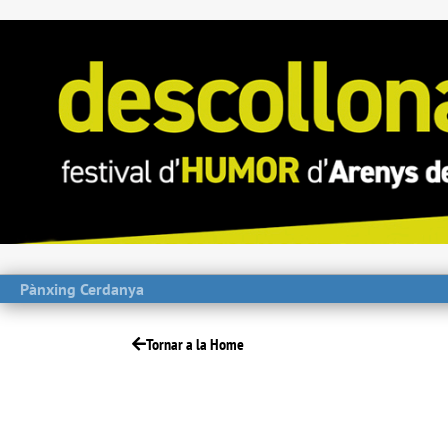
Pànxing Cerdanya
Tornar a la Home