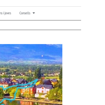
s i joves
Consells