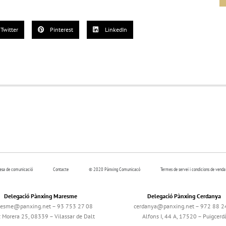
Twitter
Pinterest
LinkedIn
resa de comunicació
Contacte
© 2020 Pànxing Comunicacó
Termes de servei i condicions de venda
Delegació Pànxing Maresme
Delegació Pànxing Cerdanya
esme@panxing.net – 93 753 27 08
cerdanya@panxing.net – 972 88 2
c Morera 25, 08339 – Vilassar de Dalt
Alfons I, 44 A, 17520 – Puigcerd