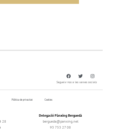
Segueix-nos a les xarxes socials
Pólitica de privacitat
Cookies
Delegació Pànxing Berguedà
4 28
bergueda@panxing.net
à
93 753 27 08