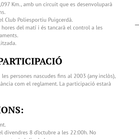
21,097 Km., amb un circuit que es desenvoluparà
ns.
 el Club Poliesportiu Puigcerdà.
 hores del matí i és tancarà el control a les
laments.
itzada.
PARTICIPACIÓ
 les persones nascudes fins al 2003 (any inclòs),
stància com el reglament. La participació estarà
IONS:
nt.
el divendres 8 d’octubre a les 22:00h. No