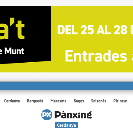
Cerdanya
Berguedà
Maresme
Bages
Solsonès
Pirineus
Cerdanya