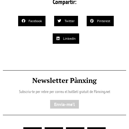
Compartir:
Facebook
Twitter
Pinterest
LinkedIn
Newsletter Pànxing
Subscriu-te per rebre per correu el butlletí gratuït de Pànxing.net​
Envia-me'l