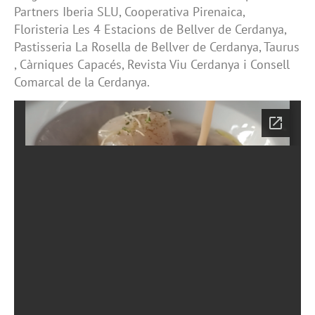
Partners Iberia SLU, Cooperativa Pirenaica,
Floristeria Les 4 Estacions de Bellver de Cerdanya,
Pastisseria La Rosella de Bellver de Cerdanya, Taurus
, Càrniques Capacés, Revista Viu Cerdanya i Consell
Comarcal de la Cerdanya.