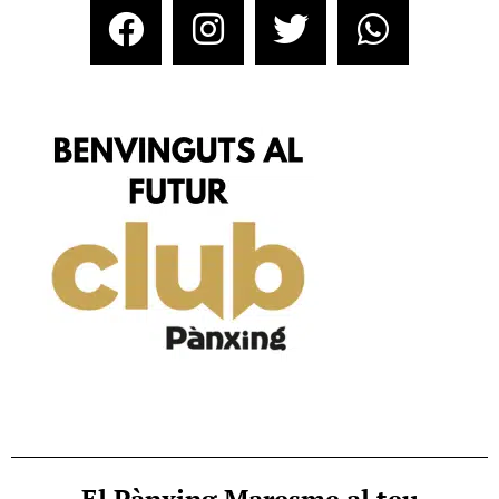
El Pànxing Maresme al teu