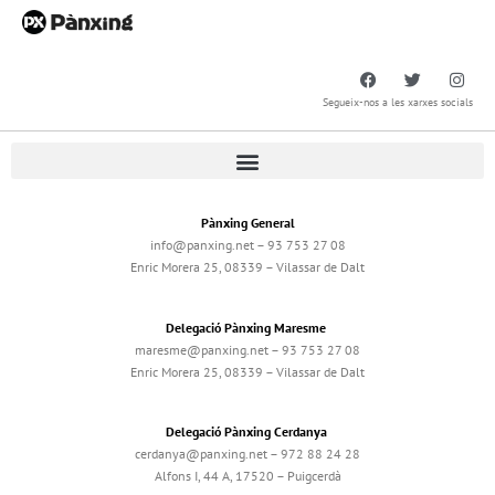
Segueix-nos a les xarxes socials
Pànxing General
info@panxing.net – 93 753 27 08
Enric Morera 25, 08339 – Vilassar de Dalt
Delegació Pànxing Maresme
maresme@panxing.net – 93 753 27 08
Enric Morera 25, 08339 – Vilassar de Dalt
Delegació Pànxing Cerdanya
cerdanya@panxing.net – 972 88 24 28
Alfons I, 44 A, 17520 – Puigcerdà