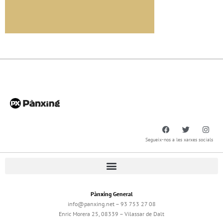
Segueix-nos a les xarxes socials
Pànxing General
info@panxing.net – 93 753 27 08
Enric Morera 25, 08339 – Vilassar de Dalt