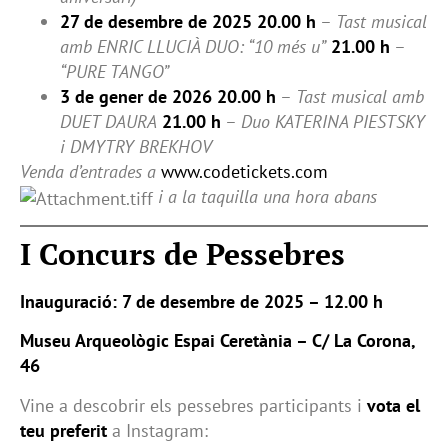
27 de desembre de 2025
20.00 h
–
Tast musical
amb ENRIC LLUCIÀ DUO: “10 més u”
21.00 h
–
“PURE TANGO”
3 de gener de 2026
20.00 h
–
Tast musical amb
DUET DAURA
21.00 h
–
Duo KATERINA PIESTSKY
i DMYTRY BREKHOV
Venda d’entrades a
www.codetickets.com
i a la taquilla una hora abans
I Concurs de Pessebres
Inauguració: 7 de desembre de 2025 – 12.00 h
Museu Arqueològic Espai Ceretània – C/ La Corona,
46
Vine a descobrir els pessebres participants i
vota el
teu preferit
a Instagram: