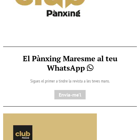
El Pànxing Maresme al teu
WhatsApp
Sigues el primer a tindre la revista a les teves mans.
Envia-me'l