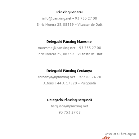
Pànxing General
info@panxing.net – 93 753 27 08
Enric Morera 25, 08339 – Vilassar de Dalt
Delegació Pànxing Maresme
maresme@panxing.net – 93 753 27 08
Enric Morera 25, 08339 – Vilassar de Dalt
Delegació Pànxing Cerdanya
cerdanya@panxing.net – 972 88 24 28
Alfons I, 44 A, 17520 – Puigcerdà
Delegació Pànxing Berguedà
bergueda@panxing.net
93 753 27 08
Associat a l'àrea digital