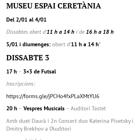
MUSEU ESPAI CERETÀNIA
Del 2/01 al 4/01
Dissabtes obert d’
11 h a 14 h
i de
16 h a 18 h
5/01 i diumenges:
obert d’
11 h a 14 h
*
DISSABTE 3
17 h
–
3×3 de Futsal
Inscripcions:
https://forms.gle/jPCHo4fxPLaXMtYU6
20 h
–
Vespres Musicals
– Auditori Tastet
Amb duet Daurà i 2n Concert duo Katerina Pisetsky i
Dmitry Brekhov a l’Auditori