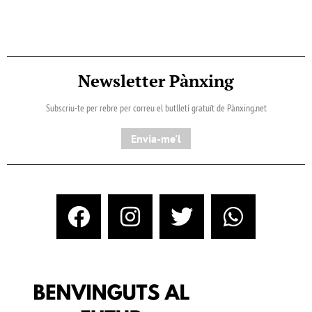
Newsletter Pànxing
Subscriu-te per rebre per correu el butlletí gratuït de Pànxing.net​
Envia-me'l