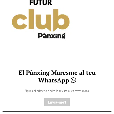
El Pànxing Maresme al teu
WhatsApp
Sigues el primer a tindre la revista a les teves mans.
Envia-me'l