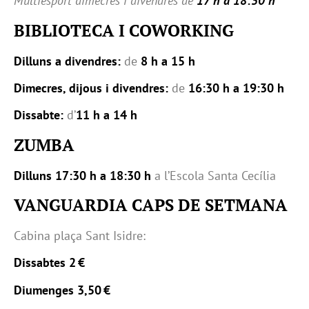
Multiesport dimecres i divendres de
17 h a 18:30 h
BIBLIOTECA I COWORKING
Dilluns a divendres:
de
8 h a 15 h
Dimecres, dijous i divendres:
de
16:30 h a 19:30 h
Dissabte:
d’
11 h a 14 h
ZUMBA
Dilluns 17:30 h a 18:30 h
a l’Escola Santa Cecília
VANGUARDIA CAPS DE SETMANA
Cabina plaça Sant Isidre:
Dissabtes 2 €
Diumenges 3,50 €