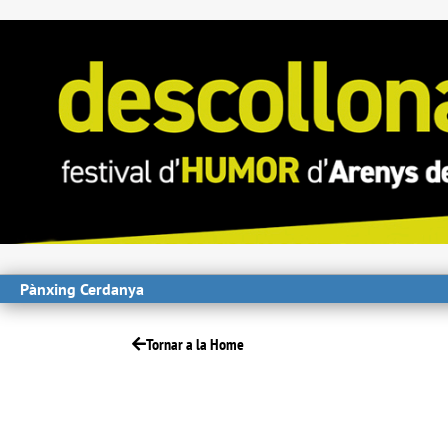
Pànxing Cerdanya
Tornar a la Home