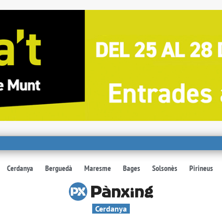
Cerdanya
Berguedà
Maresme
Bages
Solsonès
Pirineus
Cerdanya