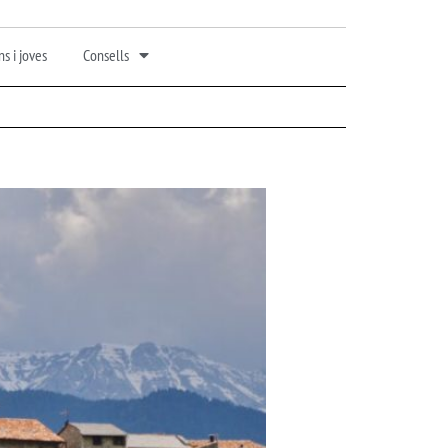
s i joves
Consells