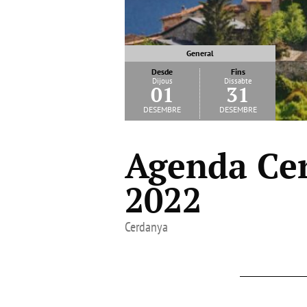
General
Desde
Fins
Dijous
Dissabte
01
31
desembre
desembre
Agenda Ce
2022
Cerdanya