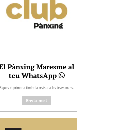
El Pànxing Maresme al
teu WhatsApp
Sigues el primer a tindre la revista a les teves mans.
Envia-me'l