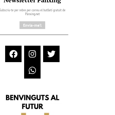
Subscriu-te per rebre per correu el butlletí gratuït de
Pànxing.net​
Envia-me'l