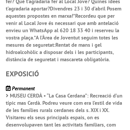
fer? Què t’agradaria fer al Local Jove? Quines idees
t’agradaria aportar?Divendres 23 i 30 d’abril Posem
aquestes propostes en marxa!*Recordeu que per
venir al Local Jove és necessari que amb antelació
envieu un WhatsApp al 620 18 33 40 i reserveu la
vostra plaça.*A l’Àrea de Joventut seguim totes les
mesures de seguretat:Rentat de mans i gel
hidroalcohòlic a disposar dels i les participants,
distància de seguretat i mascareta obligatòria.
EXPOSICIÓ
Permanent
MUSEU CERDÀ • “La Casa Cerdana”: Recreació d’un
típic mas Cerdà. Podreu veure com era l’estil de vida
de les famílies rurals cerdanes dels s. XIX i XX.
Visitareu els seus principals espais, on es
desenvolupaven tant les activitats familiars, com