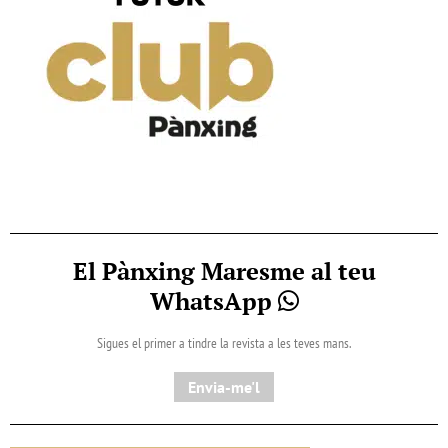
El Pànxing Maresme al teu
WhatsApp
Sigues el primer a tindre la revista a les teves mans.
Envia-me'l