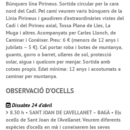
Búnquers lína Pirineus. Sortida circular per la cara
nord del Cadí. Pel camí veurem varis búnquers de la
Línia Pirineus i gaudirem d’extraordinàries vistes del
Cadí i del Pirineu axial, Tossa Plana de Lles, La
Muga i altres. Acompanyats per Carles Llonch, de
Caminar i Conèixer. Preu: 6 € (menors de 12 anys i
jubilats – 5 €). Cal portar roba i botes de muntanya,
guants, gorro o barret, ulleres de sol, protecció
solar, aigua i quelcom per menjar. Sortida amb
cotxes propis. Edat mínima: 12 anys i acostumats a
caminar per muntanya.
OBSERVACIÓ D’OCELLS
Dissabte 24 d’abril
8.30 h • SANT JOAN DE L’AVELLANET – BAGÀ • Els
ocells de Sant Joan de l’Avellanet. Veurem diferents
espècies d’ocells en mà i coneixerem les seves