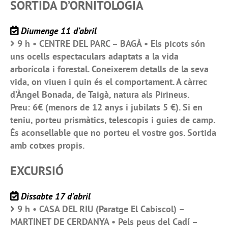
SORTIDA D’ORNITOLOGIA
Diumenge 11 d’abril
9 h • CENTRE DEL PARC – BAGÀ • Els picots són
uns ocells espectaculars adaptats a la vida
arborícola i forestal. Coneixerem detalls de la seva
vida, on viuen i quin és el comportament. A càrrec
d’Àngel Bonada, de Taigà, natura als Pirineus.
Preu: 6€ (menors de 12 anys i jubilats 5 €). Si en
teniu, porteu prismàtics, telescopis i guies de camp.
És aconsellable que no porteu el vostre gos. Sortida
amb cotxes propis.
EXCURSIÓ
Dissabte 17 d’abril
9 h • CASA DEL RIU (Paratge El Cabiscol) –
MARTINET DE CERDANYA • Pels peus del Cadí –