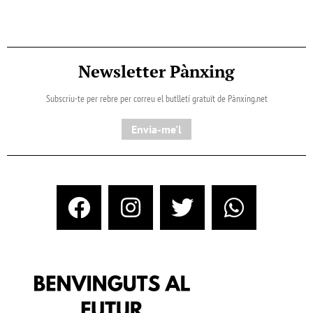
Newsletter Pànxing
Subscriu-te per rebre per correu el butlletí gratuït de Pànxing.net​
Envia-me'l