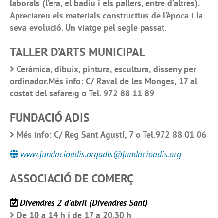
laborals (l’era, el badiu i els pallers, entre d’altres).
Apreciareu els materials constructius de l’època i la
seva evolució. Un viatge pel segle passat.
TALLER D’ARTS MUNICIPAL
Ceràmica, dibuix, pintura, escultura, disseny per
ordinador.Més info: C/ Raval de les Monges, 17 al
costat del safareig o Tel. 972 88 11 89
FUNDACIÓ ADIS
Més info: C/ Reg Sant Agustí, 7 o Tel.972 88 01 06
www.fundacioadis.orgadis@fundacioadis.org
ASSOCIACIÓ DE COMERÇ
Divendres 2 d’abril (Divendres Sant)
De 10 a 14 h i de 17 a 20.30 h