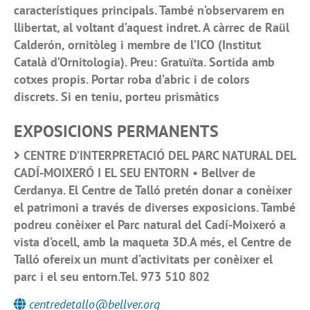
característiques principals. També n’observarem en
llibertat, al voltant d’aquest indret. A càrrec de Raül
Calderón, ornitòleg i membre de l’ICO (Institut
Català d’Ornitologia). Preu: Gratuïta. Sortida amb
cotxes propis. Portar roba d’abric i de colors
discrets. Si en teniu, porteu prismàtics
EXPOSICIONS PERMANENTS
CENTRE D’INTERPRETACIÓ DEL PARC NATURAL DEL
CADÍ-MOIXERÓ I EL SEU ENTORN • Bellver de
Cerdanya. El Centre de Talló pretén donar a conèixer
el patrimoni a través de diverses exposicions. També
podreu conèixer el Parc natural del Cadí-Moixeró a
vista d’ocell, amb la maqueta 3D.A més, el Centre de
Talló ofereix un munt d’activitats per conèixer el
parc i el seu entorn.Tel. 973 510 802
centredetallo@bellver.org