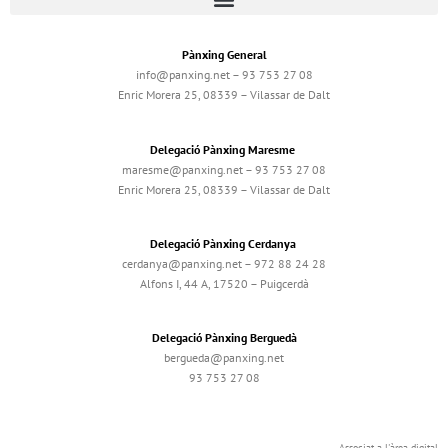
Pànxing General
info@panxing.net – 93 753 27 08
Enric Morera 25, 08339 – Vilassar de Dalt
Delegació Pànxing Maresme
maresme@panxing.net – 93 753 27 08
Enric Morera 25, 08339 – Vilassar de Dalt
Delegació Pànxing Cerdanya
cerdanya@panxing.net – 972 88 24 28
Alfons I, 44 A, 17520 – Puigcerdà
Delegació Pànxing Berguedà
bergueda@panxing.net
93 753 27 08
Associat a l'àrea digital