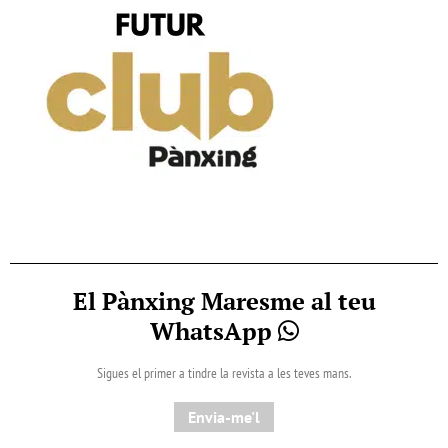
El Pànxing Maresme al teu
WhatsApp
Sigues el primer a tindre la revista a les teves mans.
Envia-me'l