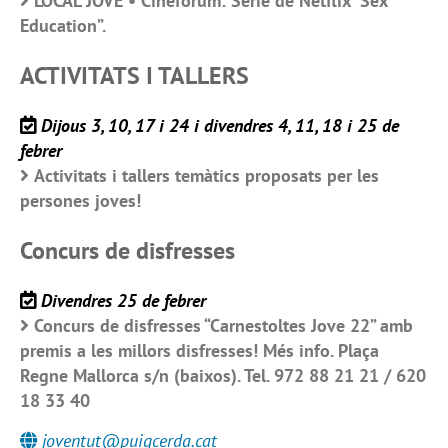
LOCAL JOVE • Cineforum: Sèrie de Netflix “Sex
Education”.
ACTIVITATS I TALLERS
Dijous 3, 10, 17 i 24 i divendres 4, 11, 18 i 25 de
febrer
Activitats i tallers temàtics proposats per les
persones joves!
Concurs de disfresses
Divendres 25 de febrer
Concurs de disfresses “Carnestoltes Jove 22” amb
premis a les millors disfresses! Més info. Plaça
Regne Mallorca s/n (baixos). Tel. 972 88 21 21 / 620
18 33 40
joventut@puigcerda.cat