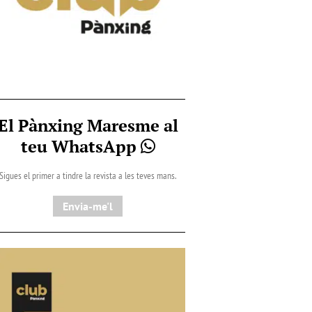
El Pànxing Maresme al
teu WhatsApp
Sigues el primer a tindre la revista a les teves mans.
Envia-me'l