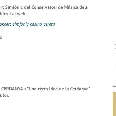
t Simfònic del Conservatori de Música dels
illes i al web
ncert-simfonic-casino-cereta
u
E
CERDANYA • “Una certa idea de la Cerdanya”
utor.