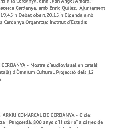
ans a la Cerdanya, amb Juan Angel Amaro.·
ecerca Cerdanya, amb Enric Quílez.· Ajuntament
a.19.45 h Debat obert.20.15 h Cloenda amb
la Cerdanya.Organitza: Institut d’Estudis
CERDANYA • Mostra d’audiovisual en català
atalà) d’Òmnium Cultural. Projecció dels 12
.
 ARXIU COMARCAL DE CERDANYA • Cicle:
tia i Puigcerdà. 800 anys d’Història” a càrrec de