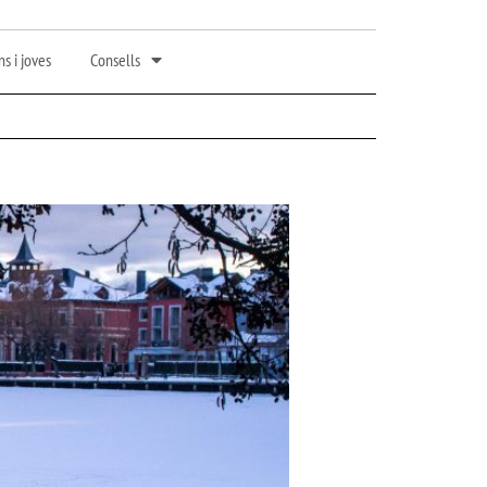
s i joves
Consells