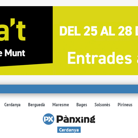
Cerdanya
Berguedà
Maresme
Bages
Solsonès
Pirineus
Cerdanya