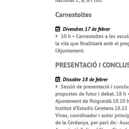
nacional C, B, A i ISU.
Carnestoltes
Divendres 17 de febrer
10 h • Carnestoltes a les escol
la vila que finalitzarà amb el pre
l’Ajuntament.
PRESENTACIÓ I CONCLU
Dissabte 18 de febrer
Sessió de presentació i conclusi
propostes de futur i debat. 18 h 
Ajuntament de Puigcerdà.18.10 h 
Institut d’Estudis Ceretans.18.15
Vivas, coordinador i autor princip
de la Cerdanya, per part de:· Ass