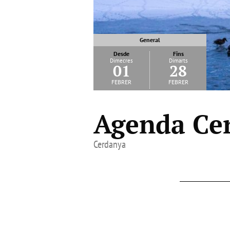
General
Desde
Fins
Dimecres
Dimarts
01
28
febrer
febrer
Agenda Cer
Cerdanya