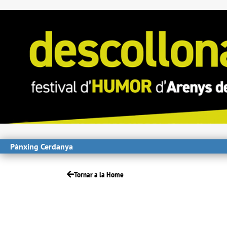
Pànxing Cerdanya
Tornar a la Home