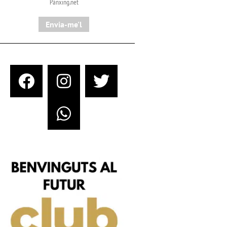
Pànxing.net​
Envia-me'l