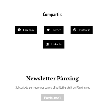
Compartir:
Facebook
Twitter
Pinterest
LinkedIn
Newsletter Pànxing
Subscriu-te per rebre per correu el butlletí gratuït de Pànxing.net​
Envia-me'l