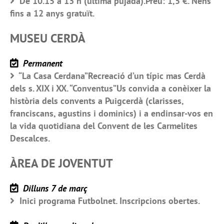
De 10.15 a 13 h (última pujada).Preu: 1,5 €. Nens
fins a 12 anys gratuït.
MUSEU CERDÀ
Permanent
“La Casa Cerdana”Recreació d’un típic mas Cerdà
dels s. XIX i XX. “Conventus”Us convida a conèixer la
història dels convents a Puigcerdà (clarisses,
franciscans, agustins i dominics) i a endinsar-vos en
la vida quotidiana del Convent de les Carmelites
Descalces.
ÀREA DE JOVENTUT
Dilluns 7 de març
Inici programa Futbolnet. Inscripcions obertes.