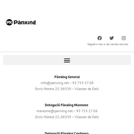
Segueix-nos a les xarxes socials
Pànxing General
info@panxing.net – 93 753 27 08
Enric Morera 25, 08339 – Vilassar de Dalt
Delegació Pànxing Maresme
maresme@panxing.net – 93 753 27 08
Enric Morera 25, 08339 – Vilassar de Dalt
Delegació Pànxing Cerdanya