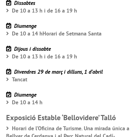
Dissabtes
De 10 a 13 h i de 16 a 19 h
Diumenge
De 10 a 14 hHorari de Setmana Santa
Dijous i dissabte
De 10 a 13 h i de 16 a 19 h
Divendres 29 de març i dilluns, 1 d’abril
Tancat
Diumenge
De 10 a 14 h
Exposició Estable ‘Bellovidere’ Talló
Horari de l’Oficina de Turisme. Una mirada única a
Bellver de Cerdanya i al Parc Natural del Cadí-