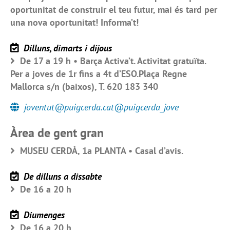
oportunitat de construir el teu futur, mai és tard per
una nova oportunitat! Informa’t!
Dilluns, dimarts i dijous
De 17 a 19 h • Barça Activa’t. Activitat gratuïta.
Per a joves de 1r fins a 4t d’ESO.Plaça Regne
Mallorca s/n (baixos), T. 620 183 340
joventut@puigcerda.cat@puigcerda_jove
Àrea de gent gran
MUSEU CERDÀ, 1a PLANTA • Casal d’avis.
De dilluns a dissabte
De 16 a 20 h
Diumenges
De 16 a 20 h