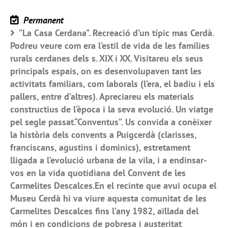
Permanent
”La Casa Cerdana”. Recreació d’un típic mas Cerdà.
Podreu veure com era l’estil de vida de les famílies
rurals cerdanes dels s. XIX i XX. Visitareu els seus
principals espais, on es desenvolupaven tant les
activitats familiars, com laborals (l’era, el badiu i els
pallers, entre d’altres). Apreciareu els materials
constructius de l’època i la seva evolució. Un viatge
pel segle passat.“Conventus”. Us convida a conèixer
la història dels convents a Puigcerdà (clarisses,
franciscans, agustins i dominics), estretament
lligada a l’evolució urbana de la vila, i a endinsar-
vos en la vida quotidiana del Convent de les
Carmelites Descalces.En el recinte que avui ocupa el
Museu Cerdà hi va viure aquesta comunitat de les
Carmelites Descalces fins l’any 1982, aïllada del
món i en condicions de pobresa i austeritat