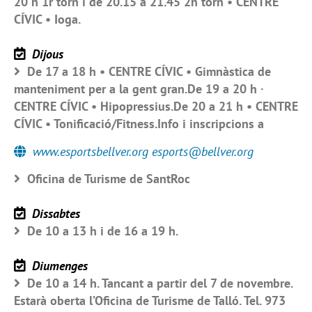
20 h 1r torn i de 20.15 a 21.45 2n torn • CENTRE
CÍVIC • Ioga.
Dijous
De 17 a 18 h • CENTRE CÍVIC • Gimnàstica de
manteniment per a la gent gran.De 19 a 20 h ·
CENTRE CÍVIC • Hipopressius.De 20 a 21 h • CENTRE
CÍVIC • Tonificació/Fitness.Info i inscripcions a
www.esportsbellver.org esports@bellver.org
Oficina de Turisme de SantRoc
Dissabtes
De 10 a 13 h i de 16 a 19 h.
Diumenges
De 10 a 14 h. Tancant a partir del 7 de novembre.
Estarà oberta l’Oficina de Turisme de Talló. Tel. 973