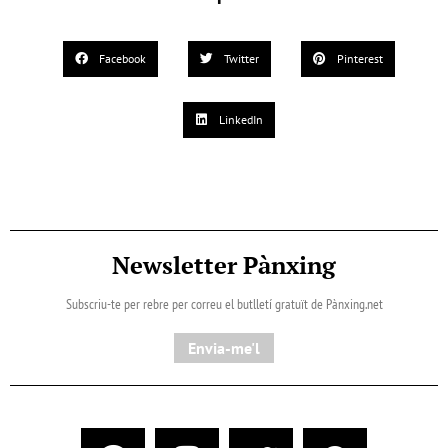
Facebook
Twitter
Pinterest
LinkedIn
Newsletter Pànxing
Subscriu-te per rebre per correu el butlletí gratuït de Pànxing.net​
Envia-me'l