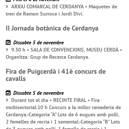
ARXIU COMARCAL DE CERDANYA • Maquetes de
tren de Ramon Surroca i Jordi Diví.
II Jornada botànica de Cerdanya
Dissabte 5 de novembre
9.30 h • SALA DE CONVENCIONS, MUSEU CERDÀ •
Organitza: Grup de Recerca Cerdanya.
Fira de Puigcerdà i 41è concurs de
cavalls
Dissabte 5 de novembre
Durant tot el dia • RECINTE FIRAL • Fira
multisectorial.10 h Concurs a la millor ramaderia de
Cerdanya.-Categoria “A” Lots de 6 eugues amb pollí,
2 femelles de recria i 1 semental.-Categoria “B” Lots
de 3 eugues amb pollí, 1 femella de recria i 1