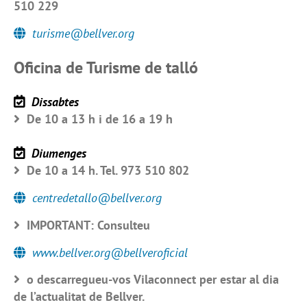
510 229
turisme@bellver.org
Oficina de Turisme de talló
Dissabtes
De 10 a 13 h i de 16 a 19 h
Diumenges
De 10 a 14 h. Tel. 973 510 802
centredetallo@bellver.org
IMPORTANT: Consulteu
www.bellver.org@bellveroficial
o descarregueu-vos Vilaconnect per estar al dia
de l’actualitat de Bellver.