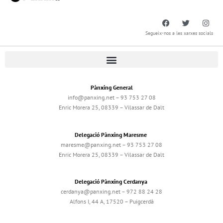
Segueix-nos a les xarxes socials
Pànxing General
info@panxing.net – 93 753 27 08
Enric Morera 25, 08339 – Vilassar de Dalt
Delegació Pànxing Maresme
maresme@panxing.net – 93 753 27 08
Enric Morera 25, 08339 – Vilassar de Dalt
Delegació Pànxing Cerdanya
cerdanya@panxing.net – 972 88 24 28
Alfons I, 44 A, 17520 – Puigcerdà