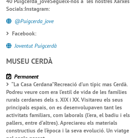
40 Puigcerda_joveSegueix-nos a les nostres Xarxes
Socials:Instagram:
@Puigcerda_jove
Facebook:
Joventut Puigcerdà
MUSEU CERDÀ
Permanent
“La Casa Cerdana”Recreació d’un típic mas Cerdà.
Podreu veure com era l’estil de vida de les famílies
rurals cerdanes dels s. XIX i XX. Visitareu els seus
principals espais, on es desenvolupaven tant les
activitats familiars, com laborals (l’era, el badiu i els
pallers, entre d’altres). Apreciareu els materials
constructius de l’època i la seva evolució. Un viatge