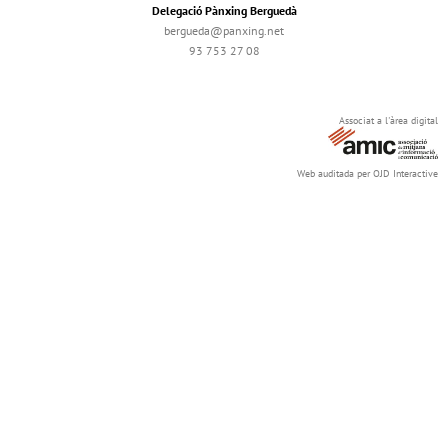
Delegació Pànxing Berguedà
bergueda@panxing.net
93 753 27 08
Associat a l'àrea digital
Web auditada per OJD Interactive