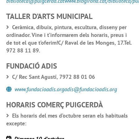
biblioteca@puigcerda.catwww.bibgirona.cat/biblioteca/pu
TALLER D’ARTS MUNICIPAL
Ceràmica, dibuix, pintura, escultura, disseny per
ordinador. Vine i t’informarem dels horaris, preus i
de tot el que t’oferim!C/ Raval de les Monges, 17.Tel.
972 88 11 89.
FUNDACIÓ ADIS
C/ Rec Sant Agustí, 7972 88 01 06
www.fundacioadis.orgadis@fundacioadis.org
HORARIS COMERÇ PUIGCERDÀ
Els horaris del mes d’octubre seran els habituals
excepte:
Dimenge 10 d’octubre