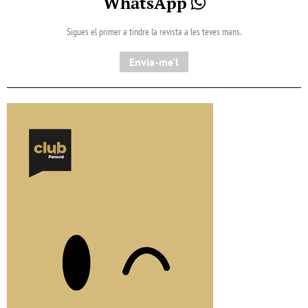
WhatsApp
Sigues el primer a tindre la revista a les teves mans.
Envia-me'l