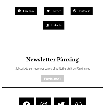
Facebook
Twitter
Pinterest
LinkedIn
Newsletter Pànxing
Subscriu-te per rebre per correu el butlletí gratuït de Pànxing.net​
Envia-me'l