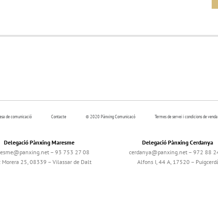
resa de comunicació
Contacte
© 2020 Pànxing Comunicacó
Termes de servei i condicions de venda
Delegació Pànxing Maresme
Delegació Pànxing Cerdanya
esme@panxing.net – 93 753 27 08
cerdanya@panxing.net – 972 88 2
c Morera 25, 08339 – Vilassar de Dalt
Alfons I, 44 A, 17520 – Puigcerd