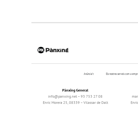
Anúncia’t
Els nostres serveis com a emp
Pànxing General
info@panxing.net – 93 753 27 08
mar
Enric Morera 25, 08339 – Vilassar de Dalt
Enri