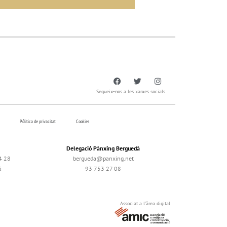
Segueix-nos a les xarxes socials
Pólitica de privacitat
Cookies
Delegació Pànxing Berguedà
4 28
bergueda@panxing.net
à
93 753 27 08
Associat a l'àrea digital