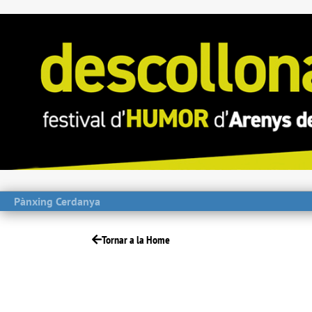
Pànxing Cerdanya
Tornar a la Home