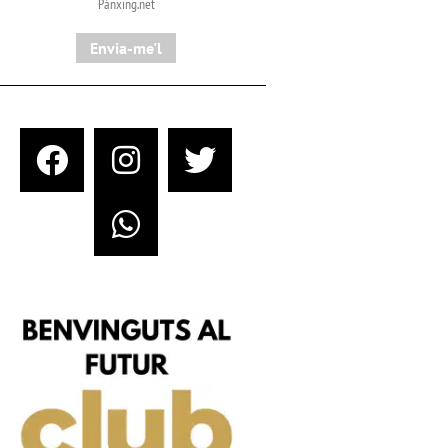
Pànxing.net​
Envia-me'l