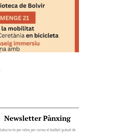
r
Newsletter Pànxing
Subscriu-te per rebre per correu el butlletí gratuït de