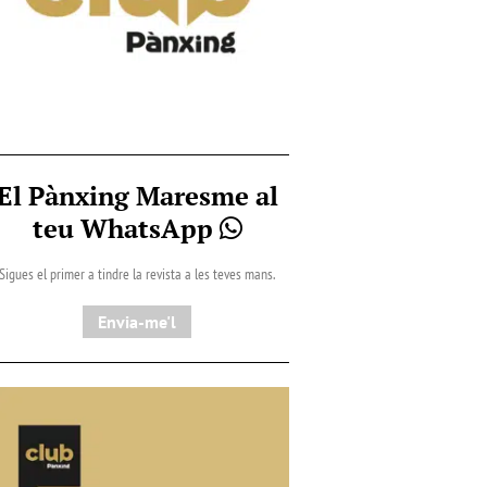
El Pànxing Maresme al
teu WhatsApp
Sigues el primer a tindre la revista a les teves mans.
Envia-me'l