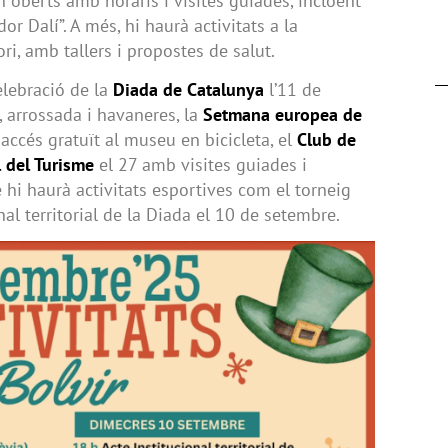
 oberts amb horaris i visites guiades, incloent
or Dalí”. A més, hi haurà activitats a la
ori, amb tallers i propostes de salut.
elebració de la
Diada de Catalunya
l’11 de
arrossada i havaneres, la
Setmana europea de
accés gratuït al museu en bicicleta, el
Club de
 del Turisme
el 27 amb visites guiades i
 hi haurà activitats esportives com el torneig
nal territorial de la Diada el 10 de setembre.