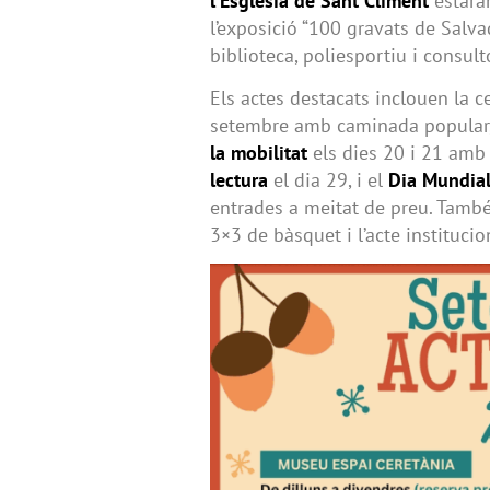
l’Església de Sant Climent
estaran
l’exposició “100 gravats de Salvad
biblioteca, poliesportiu i consult
Els actes destacats inclouen la c
setembre amb caminada popular, 
la mobilitat
els dies 20 i 21 amb 
lectura
el dia 29, i el
Dia Mundial
entrades a meitat de preu. També
3×3 de bàsquet i l’acte institucio