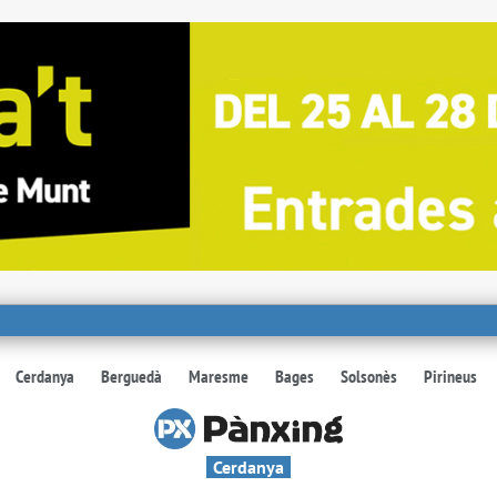
Cerdanya
Berguedà
Maresme
Bages
Solsonès
Pirineus
Cerdanya