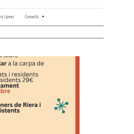
s i joves
Consells