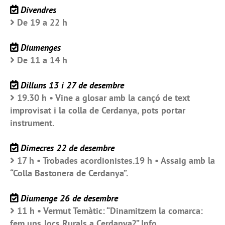
Divendres
De 19 a 22 h
Diumenges
De 11 a 14 h
Dilluns 13 i 27 de desembre
19.30 h • Vine a glosar amb la cançó de text
improvisat i la colla de Cerdanya, pots portar
instrument.
Dimecres 22 de desembre
17 h • Trobades acordionistes.19 h • Assaig amb la
“Colla Bastonera de Cerdanya”.
Diumenge 26 de desembre
11 h • Vermut Temàtic: “Dinamitzem la comarca:
fem uns Jocs Rurals a Cerdanya?”,Info.