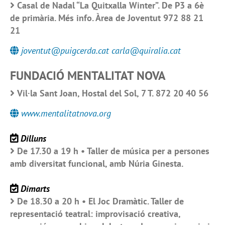
Casal de Nadal “La Quitxalla Winter”. De P3 a 6è
de primària. Més info. Àrea de Joventut 972 88 21
21
joventut@puigcerda.cat carla@quiralia.cat
FUNDACIÓ MENTALITAT NOVA
Vil·la Sant Joan, Hostal del Sol, 7 T. 872 20 40 56
www.mentalitatnova.org
Dilluns
De 17.30 a 19 h • Taller de música per a persones
amb diversitat funcional, amb Núria Ginesta.
Dimarts
De 18.30 a 20 h • El Joc Dramàtic. Taller de
representació teatral: improvisació creativa,