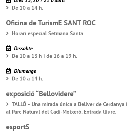
Dies 13, 20 i 21 d’abril
De 10 a 14 h.
Oficina de TurismE SANT ROC
Horari especial Setmana Santa
Dissabte
De 10 a 13 h i de 16 a 19 h.
Diumenge
De 10 a 14 h.
exposició “Bellovidere”
TALLÓ • Una mirada única a Bellver de Cerdanya i
al Parc Natural del Cadí-Moixeró. Entrada lliure.
esportS