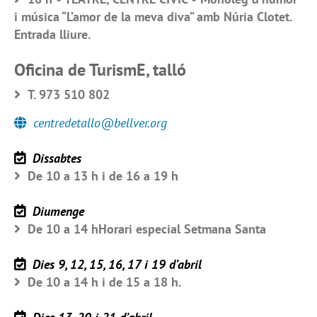
i música “L’amor de la meva diva” amb Núria Clotet.
Entrada lliure.
Oficina de TurismE, talló
T. 973 510 802
centredetallo@bellver.org
Dissabtes
De 10 a 13 h i de 16 a 19 h
Diumenge
De 10 a 14 hHorari especial Setmana Santa
Dies 9, 12, 15, 16, 17 i 19 d’abril
De 10 a 14 h i de 15 a 18 h.