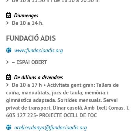
De 10 a 13.30 h i de 16.30 a 20.30 h.
Diumenges
De 10 a 14 h.
FUNDACIÓ ADIS
www.fundacioadis.org
– ESPAI OBERT
De dilluns a divendres
De 10 a 17 h • Activitats gent gran: Tallers de
cuina, manualitats, jocs de taula, memòria i
gimnàstica adaptada. Sortides mensuals. Servei
privat de transport. Dinar casolà. Amb Txell Comas. T.
603 127 225- PROJECTE OCELL DE FOC
ocellcerdanya@fundacioadis.org