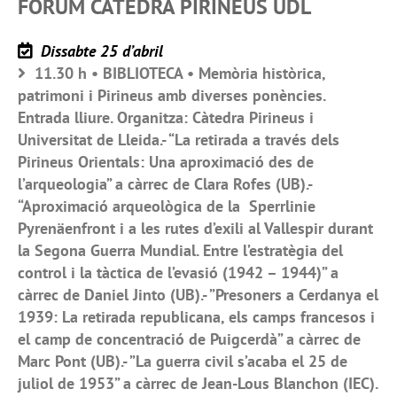
FÒRUM CÀTEDRA PIRINEUS UDL
Dissabte 25 d’abril
11.30 h • BIBLIOTECA • Memòria històrica,
patrimoni i Pirineus amb diverses ponències.
Entrada lliure. Organitza: Càtedra Pirineus i
Universitat de Lleida.- “La retirada a través dels
Pirineus Orientals: Una aproximació des de
l’arqueologia” a càrrec de Clara Rofes (UB).-
“Aproximació arqueològica de la Sperrlinie
Pyrenäenfront i a les rutes d’exili al Vallespir durant
la Segona Guerra Mundial. Entre l’estratègia del
control i la tàctica de l’evasió (1942 – 1944)” a
càrrec de Daniel Jinto (UB).- ”Presoners a Cerdanya el
1939: La retirada republicana, els camps francesos i
el camp de concentració de Puigcerdà” a càrrec de
Marc Pont (UB).- ”La guerra civil s’acaba el 25 de
juliol de 1953” a càrrec de Jean-Lous Blanchon (IEC).