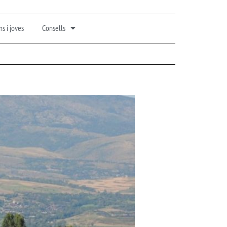
s i joves
Consells