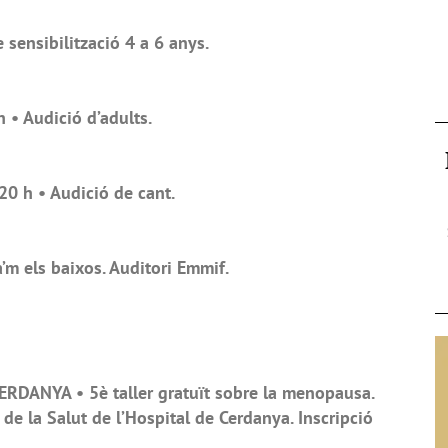
 sensibilització 4 a 6 anys.
 • Audició d’adults.
.20 h • Audició de cant.
a’m els baixos. Auditori Emmif.
RDANYA • 5è taller gratuït sobre la menopausa.
de la Salut de l’Hospital de Cerdanya. Inscripció