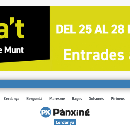
Cerdanya
Berguedà
Maresme
Bages
Solsonès
Pirineus
Cerdanya