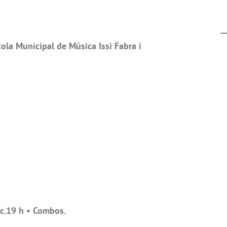
la Municipal de Música Issi Fabra i
ric.19 h • Combos.