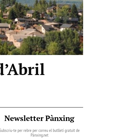
’Abril
Newsletter Pànxing
Subscriu-te per rebre per correu el butlletí gratuït de
Pànxing.net​