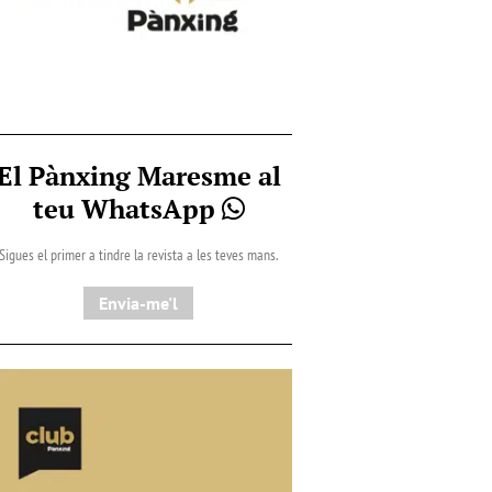
El Pànxing Maresme al
teu WhatsApp
Sigues el primer a tindre la revista a les teves mans.
Envia-me'l