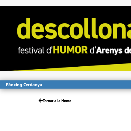
Pànxing Cerdanya
Tornar a la Home