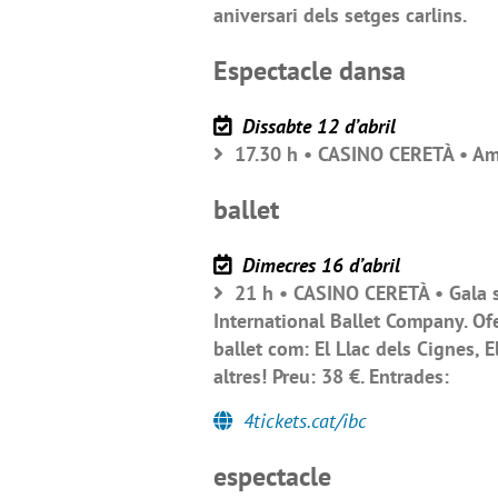
aniversari dels setges carlins.
Espectacle dansa
Dissabte 12 d’abril
17.30 h • CASINO CERETÀ • Amb 
ballet
Dimecres 16 d’abril
21 h • CASINO CERETÀ • Gala sol
International Ballet Company. Ofe
ballet com: El Llac dels Cignes, 
altres! Preu: 38 €. Entrades:
4tickets.cat/ibc
espectacle