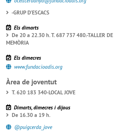
ocellcerdanya@fundacioadis.org
-GRUP D’ESCACS
Els dimarts
De 20 a 22.30 h. T. 687 737 480.-TALLER DE
MEMÒRIA
Els dimecres
www.fundacioadis.org
Àrea de joventut
T. 620 183 340-LOCAL JOVE
Dimarts, dimecres i dijous
De 16.30 a 19 h.
@puigcerda_jove