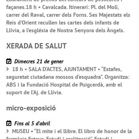
façanes.18 h • Cavalcada. Itinerari: Pl. del Molí,
carrer del Raval, carrer dels Forns. Ses Majestats els
Reis d’Orient recullen les cartes dels infants de
Llívia, a l’església de Nostra Senyora dels Àngels.
XERADA DE SALUT
Dimecres 21 de gener
18 h • SALA D’ACTES, AJUNTAMENT • “Estafes,
seguretat ciutadana mossos d’esquadra”. Organitza:
ABS i la Fundació Hospital de Puigcerdà, amb el
suport de l’Aj. de Llívia.
micro-exposició
Fins al 5 d’abril
MUSEU • “El mite i el llibre. El libro de honor de la
farmàcia Esteva. Estudi i realització”. Estudi i