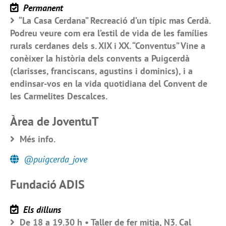
Permanent
“La Casa Cerdana” Recreació d’un típic mas Cerdà.
Podreu veure com era l’estil de vida de les famílies
rurals cerdanes dels s. XIX i XX. “Conventus” Vine a
conèixer la història dels convents a Puigcerdà
(clarisses, franciscans, agustins i dominics), i a
endinsar-vos en la vida quotidiana del Convent de
les Carmelites Descalces.
Àrea de JoventuT
Més info.
@puigcerda_jove
Fundació ADIS
Els dilluns
De 18 a 19.30 h • Taller de fer mitja, N3. Cal