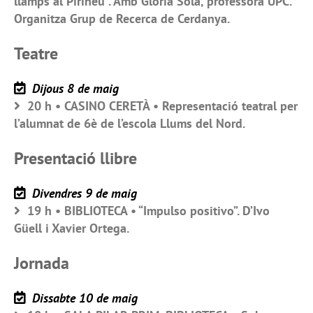
llamps al Pirineu”. Amb Glòria Solà, professora UPC.
Organitza Grup de Recerca de Cerdanya.
Teatre
Dijous 8 de maig
20 h • CASINO CERETÀ • Representació teatral per
l’alumnat de 6è de l’escola Llums del Nord.
Presentació llibre
Divendres 9 de maig
19 h • BIBLIOTECA • “Impulso positivo”. D’Ivo
Güell i Xavier Ortega.
Jornada
Dissabte 10 de maig