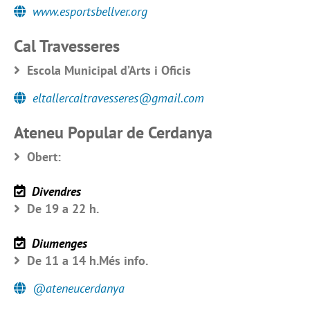
www.esportsbellver.org
Cal Travesseres
Escola Municipal d’Arts i Oficis
eltallercaltravesseres@gmail.com
Ateneu Popular de Cerdanya
Obert:
Divendres
De 19 a 22 h.
Diumenges
De 11 a 14 h.Més info.
@ateneucerdanya