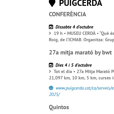
PUIGCERDÀ
CONFERÈNCIA
Dissabte 4 d’octubre
19 h • MUSEU CERDÀ • “Què és 
Roig, de l’ICMAB. Organitza: Gru
27a mitja marató by bwt
Dies 4 i 5 d’octubre
Tot el dia • 27a Mitja Marató 
21,097 km, 10 km, 5 km, curses in
www.puigcerda.cat/ca/serveis/e
2025/
Quintos