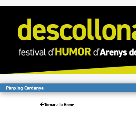
Pànxing Cerdanya
Tornar a la Home