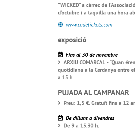
“WICKED” a càrrec de l’Associació
d’octubre i a taquilla una hora a
www.codetickets.com
exposició
Fins al 30 de novembre
ARXIU COMARCAL • “Quan érem M
quotidiana a la Cerdanya entre el
a 15 h.
PUJADA AL CAMPANAR
Preu: 1,5 €. Gratuït fins a 12 a
De dilluns a divendres
De 9 a 15.30 h.