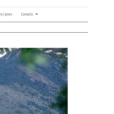
s i joves
Consells