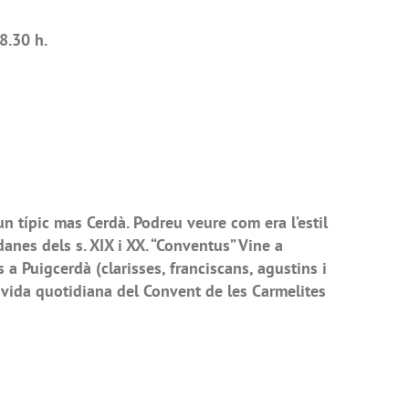
8.30 h.
n típic mas Cerdà. Podreu veure com era l’estil
danes dels s. XIX i XX. “Conventus” Vine a
 a Puigcerdà (clarisses, franciscans, agustins i
a vida quotidiana del Convent de les Carmelites