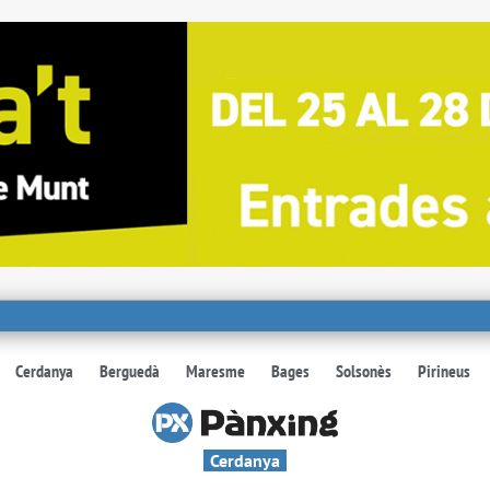
Cerdanya
Berguedà
Maresme
Bages
Solsonès
Pirineus
Cerdanya