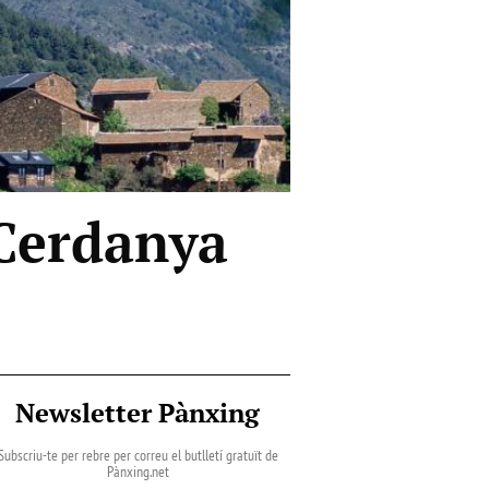
 Cerdanya
Newsletter Pànxing
Subscriu-te per rebre per correu el butlletí gratuït de
Pànxing.net​