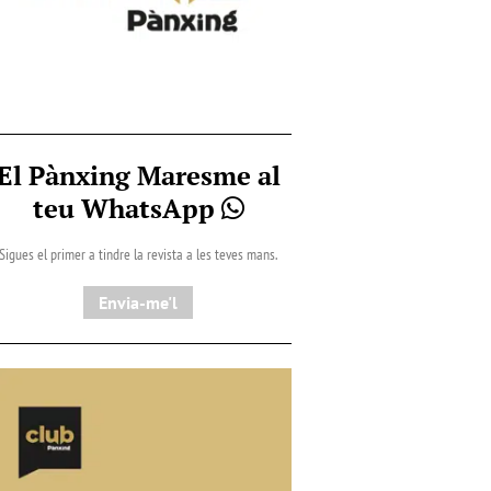
El Pànxing Maresme al
teu WhatsApp
Sigues el primer a tindre la revista a les teves mans.
Envia-me'l