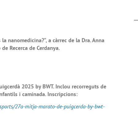
la nanomedicina?”, a càrrec de la Dra. Anna
p de Recerca de Cerdanya.
Puigcerdà 2025 by BWT. Inclou recorreguts de
fantils i caminada. Inscripcions:
sports/27a-mitja-marato-de-puigcerda-by-bwt-