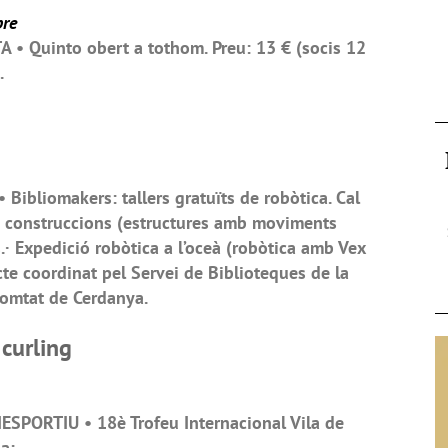
bre
• Quinto obert a tothom. Preu: 13 € (socis 12
.
Bibliomakers: tallers gratuïts de robòtica. Cal
ans construccions (estructures amb moviments
.· Expedició robòtica a l’oceà (robòtica amb Vex
cte coordinat pel Servei de Biblioteques de la
Comtat de Cerdanya.
 curling
IESPORTIU • 18è Trofeu Internacional Vila de
a: