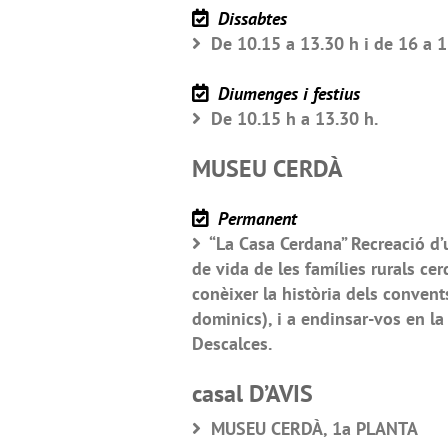
Dissabtes
De 10.15 a 13.30 h i de 16 a 1
Diumenges i festius
De 10.15 h a 13.30 h.
MUSEU CERDÀ
Permanent
“La Casa Cerdana” Recreació d’u
de vida de les famílies rurals cer
conèixer la història dels convents
dominics), i a endinsar-vos en l
Descalces.
casal D’AVIS
MUSEU CERDÀ, 1a PLANTA