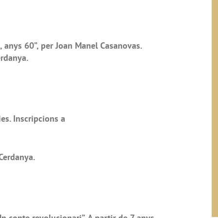
, anys 60”, per Joan Manel Casanovas.
erdanya.
es. Inscripcions a
Cerdanya.
n conte revolucionari”. A partir de 7 anys.