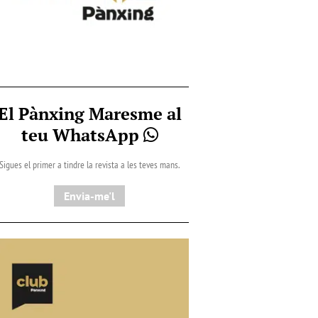
El Pànxing Maresme al
teu WhatsApp
Sigues el primer a tindre la revista a les teves mans.
Envia-me'l