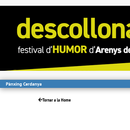
Pànxing Cerdanya
Tornar a la Home