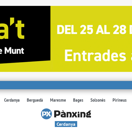
Cerdanya
Berguedà
Maresme
Bages
Solsonès
Pirineus
Cerdanya