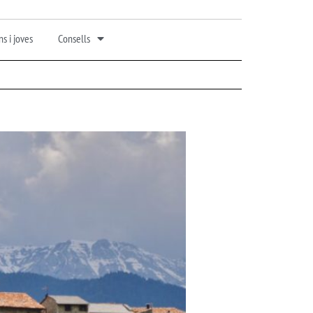
s i joves
Consells