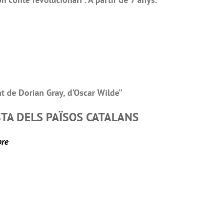
at de Dorian Gray, d’Oscar Wilde”
STA DELS PAÏSOS CATALANS
bre