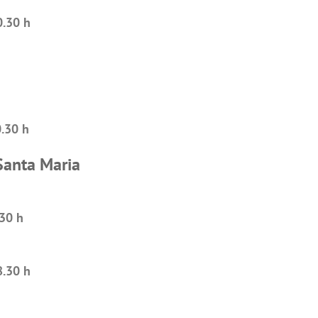
0.30 h
0.30 h
Santa Maria
.30 h
8.30 h