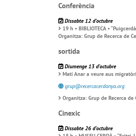
Conferència
Dissabte 12 d’octubre
19 h • BIBLIOTECA • “Puigcerdà
Organitza: Grup de Recerca de C
sortida
Diumenge 13 d’octubre
Matí Anar a veure aus migratòri
grup@recercacerdanya.org
Organitza: Grup de Recerca de 
Cinexic
Dissabte 26 d’octubre
18 h • MUSEU CERDÀ • “Fritzi. U