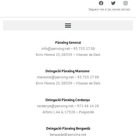
Segueix-nos a les xarxes socials
Pànxing General
info@panxing.net – 93 753 27 08
Enric Morera 25, 08339 – Vilassar de Dalt
Delegació Pànxing Maresme
maresme@panxing.net – 93 753 27 08
Enric Morera 25, 08339 – Vilassar de Dalt
Delegació Pànxing Cerdanya
cerdanya@panxing.net – 972 88 24 28
Alfons I, 44 A, 17520 – Puigcerdà
Delegació Pànxing Berguedà
bergueda@panxing.net