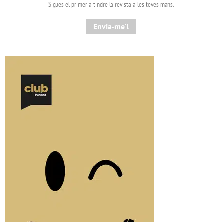
Sigues el primer a tindre la revista a les teves mans.
Envia-me'l