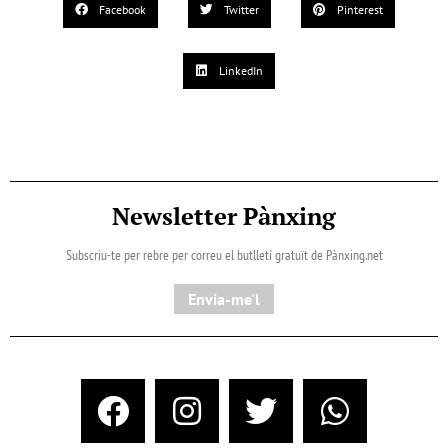
Facebook
Twitter
Pinterest
LinkedIn
Newsletter Pànxing
Subscriu-te per rebre per correu el butlletí gratuït de Pànxing.net​
Envia-me'l