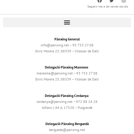
Segueix-nos a les xarxes socials
Pànxing General
info@panxing.net – 93 753 27 08
Enric Morera 25, 08339 – Vilassar de Dalt
Delegació Pànxing Maresme
maresme@panxing.net – 93 753 27 08
Enric Morera 25, 08339 – Vilassar de Dalt
Delegació Pànxing Cerdanya
cerdanya@panxing.net – 972 88 24 28
Alfons I, 44 A, 17520 – Puigcerdà
Delegació Pànxing Berguedà
bergueda@panxing.net