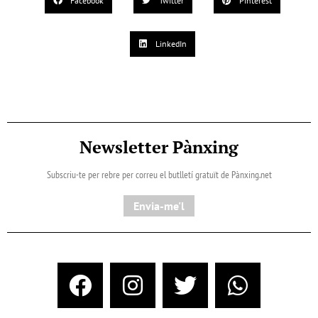
Facebook
Twitter
Pinterest
LinkedIn
Newsletter Pànxing
Subscriu-te per rebre per correu el butlletí gratuït de Pànxing.net​
Envia-me'l