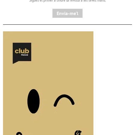
Sigues el primer a tindre la revista a les teves mans.
Envia-me'l