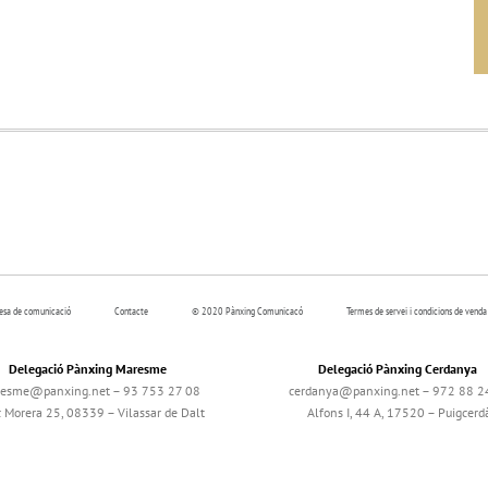
resa de comunicació
Contacte
© 2020 Pànxing Comunicacó
Termes de servei i condicions de venda
Delegació Pànxing Maresme
Delegació Pànxing Cerdanya
esme@panxing.net – 93 753 27 08
cerdanya@panxing.net – 972 88 2
c Morera 25, 08339 – Vilassar de Dalt
Alfons I, 44 A, 17520 – Puigcerd