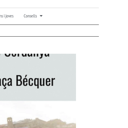
s i joves
Consells