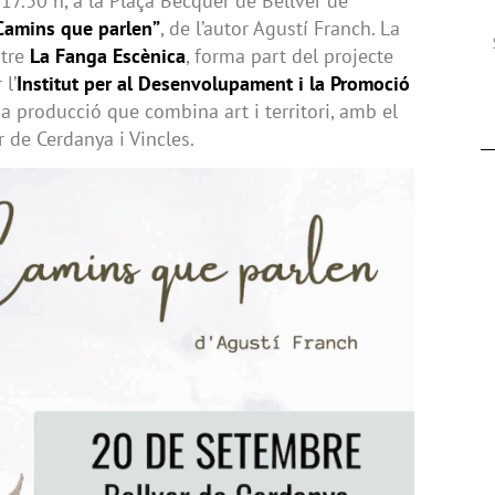
17.30 h, a la Plaça Bécquer de Bellver de
Camins que parlen”
, de l’autor Agustí Franch. La
atre
La Fanga Escènica
, forma part del projecte
 l’
Institut per al Desenvolupament i la Promoció
na producció que combina art i territori, amb el
 de Cerdanya i Vincles.