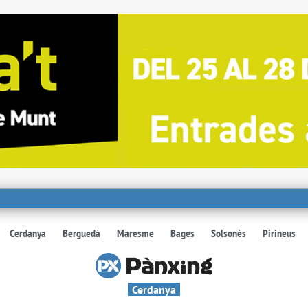
Cerdanya
Berguedà
Maresme
Bages
Solsonès
Pirineus
Cerdanya