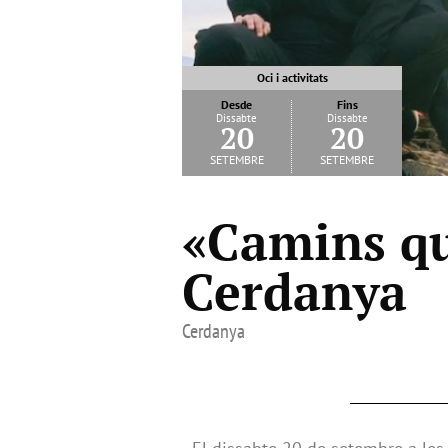
Oci i activitats
Desde
Fins
Dissabte
Dissabte
20
20
setembre
setembre
«Camins qu
Cerdanya
Cerdanya