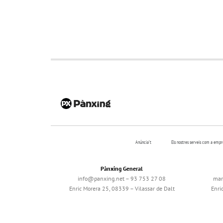
Anúncia’t
Els nostres serveis com a emp
Pànxing General
info@panxing.net – 93 753 27 08
mar
Enric Morera 25, 08339 – Vilassar de Dalt
Enri