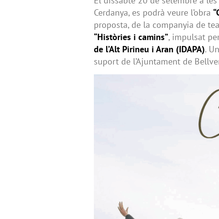
El dissabte 20 de setembre a les 
Cerdanya, es podrà veure l’obra
“
proposta, de la companyia de te
“Històries i camins”
, impulsat per
de l’Alt Pirineu i Aran (IDAPA)
. U
suport de l’Ajuntament de Bellver