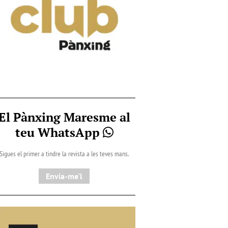
El Pànxing Maresme al
teu WhatsApp
Sigues el primer a tindre la revista a les teves mans.
Envia-me'l