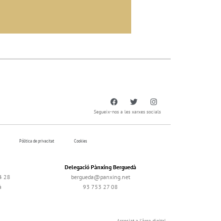
Segueix-nos a les xarxes socials
Pólitica de privacitat
Cookies
Delegació Pànxing Berguedà
4 28
bergueda@panxing.net
à
93 753 27 08
Associat a l'àrea digital