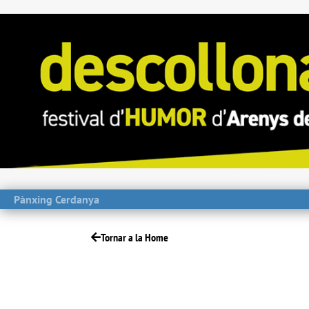
Pànxing Cerdanya
Tornar a la Home