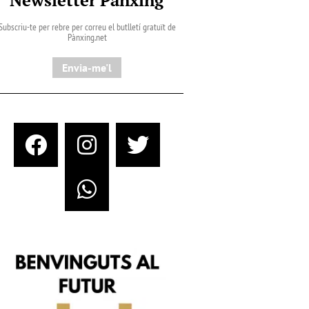
Subscriu-te per rebre per correu el butlletí gratuït de
Pànxing.net​
Envia-me'l