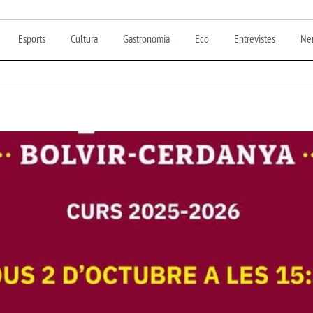
Esports
Cultura
Gastronomia
Eco
Entrevistes
Nen