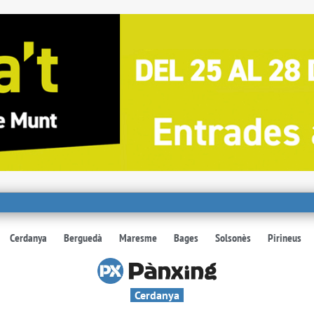
Cerdanya
Berguedà
Maresme
Bages
Solsonès
Pirineus
Cerdanya