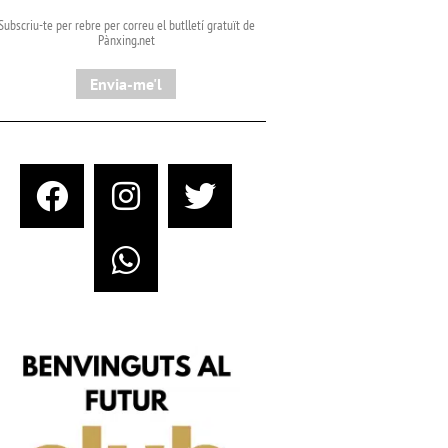
Subscriu-te per rebre per correu el butlletí gratuït de
Pànxing.net​
Envia-me'l