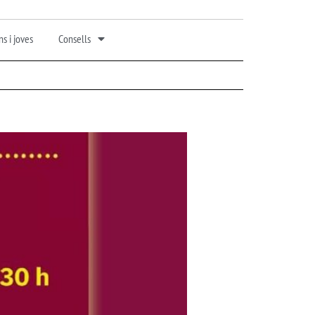
s i joves
Consells