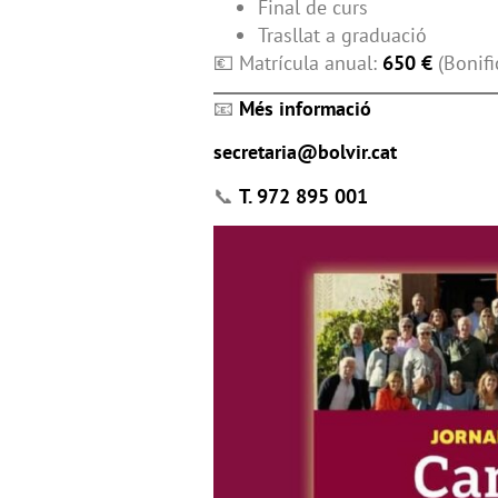
Final de curs
Trasllat a graduació
💶 Matrícula anual:
650 €
(Bonifi
📧
Més informació
secretaria@bolvir.cat
📞
T. 972 895 001