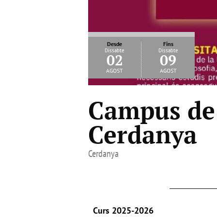
Desde
Fins
Dissabte
Dissabte
02
09
agost
agost
Campus de 
Cerdanya
Cerdanya
Curs 2025-2026