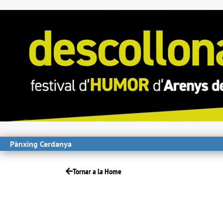
Pànxing Cerdanya
Tornar a la Home