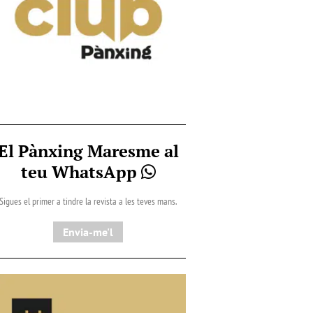
El Pànxing Maresme al
teu WhatsApp
Sigues el primer a tindre la revista a les teves mans.
Envia-me'l